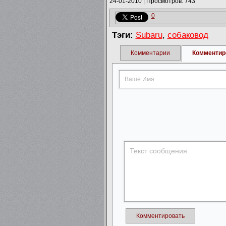
24-01-2010
|
Просмотров: 743
0
Тэги:
Subaru
,
собаковод
Комментарии
Комментир
Комментировать