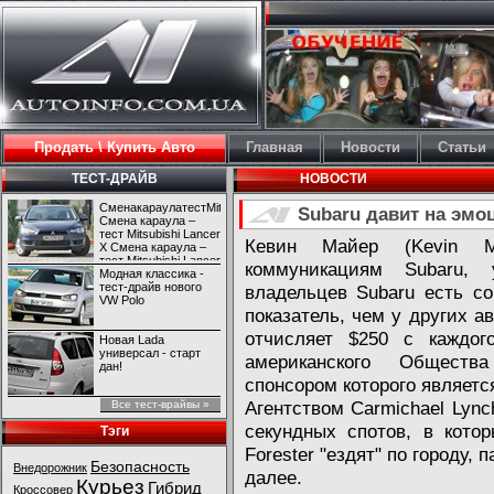
Продать \ Купить Авто
Главная
Новости
Статьи
ТЕСТ-ДРАЙВ
НОВОСТИ
СменакараулатестMitsubishiLancerX
Subaru давит на эмо
Смена караула –
тест Mitsubishi Lancer
Кевин Майер (Kevin Ma
X Смена караула –
тест Mitsubishi Lancer
коммуникациям Subaru,
X
Модная классика -
тест-драйв нового
владельцев Subaru есть со
VW Polo
показатель, чем у других а
отчисляет $250 с каждог
Новая Lada
универсал - старт
американского Общест
дан!
спонсором которого являетс
Агентством Carmichael Lync
Все тест-врайвы »
секундных спотов, в кото
Тэги
Forester "ездят" по городу, 
Безопасность
Внедорожник
далее.
Курьез
Гибрид
Кроссовер