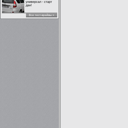
универсал - старт
дан!
Все тест-врайвы »