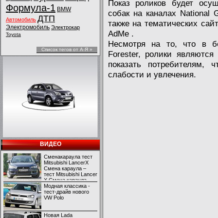
Показ роликов будет осущ
Формула-1
BMW
собак на каналах National Ge
ДТП
Автомобиль
также на тематических сай
Электромобиль
Электрокар
AdMe .
Toyota
Несмотря на то, что в б
Список тегов от А-Я »
Forester, ролики являютс
показать потребителям, 
слабости и увлечения.
ВИДЕО
Сменакараула тест
Mitsubishi LancerX
Смена караула –
тест Mitsubishi Lancer
X Смена караула –
тест Mitsubishi Lancer
Модная классика -
X
тест-драйв нового
VW Polo
Новая Lada