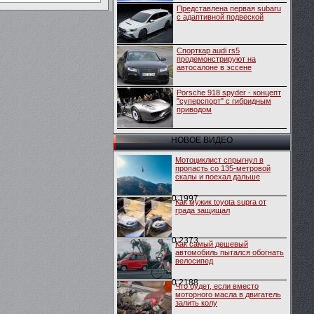
Представлена первая subaru
c адаптивной подвеской
Спорткар audi rs5
продемонстрируют на
автосалоне в эссене
Porsche 918 spyder - концепт
"суперспорт" с гибридным
приводом
НОВОЕ ВИДЕО
Мотоциклист спрыгнул в
пропасть со 135-метровой
скалы и поехал дальше
0
1997
Как мужик toyota supra от
града защищал
0
2373
Как самый дешевый
автомобиль пытался обогнать
велосипед
0
2188
Что будет, если вместо
моторного масла в двигатель
залить колу