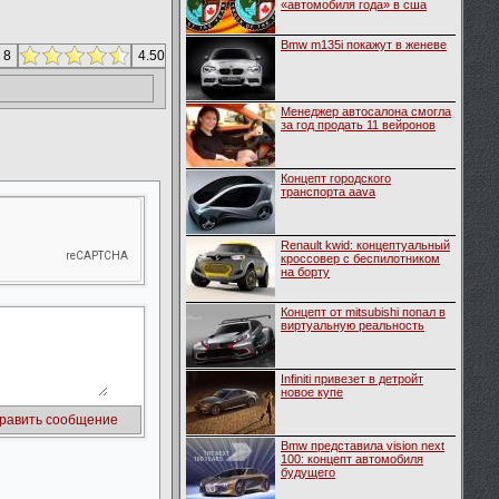
«автомобиля года» в сша
Bmw m135i покажут в женеве
 8
4.50
Менеджер автосалона смогла
за год продать 11 вейронов
Концепт городского
транспорта aava
Renault kwid: концептуальный
кроссовер с беспилотником
на борту
Концепт от mitsubishi попал в
виртуальную реальность
Infiniti привезет в детройт
новое купе
Bmw представила vision next
100: концепт автомобиля
будущего