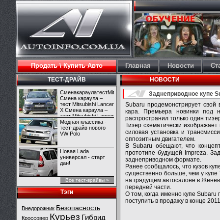
Продать \ Купить Авто
Главная
Новости
Ст
ТЕСТ-ДРАЙВ
НОВОСТИ
СменакараулатестMitsubishiLancerX
Заднеприводное купе Su
Смена караула –
тест Mitsubishi Lancer
Subaru продемонстрирует свой 
X Смена караула –
кара. Премьера новинки под н
тест Mitsubishi Lancer
распространил только один тизер
X
Модная классика -
Тизер схематически изображает 
тест-драйв нового
силовая установка и трансмисс
VW Polo
оппозитным двигателем.
В Subaru обещают, что концеп
Новая Lada
прототипе будущей Impreza. За
универсал - старт
заднеприводном формате.
дан!
Ранее сообщалось, что кузов куп
существенно больше, чем у купе 
на грядущем автосалоне в Женев
Все тест-врайвы »
передней части.
Тэги
О том, когда именно купе Subaru
поступить в продажу в конце 2011
Безопасность
Внедорожник
Курьез
Гибрид
Кроссовер