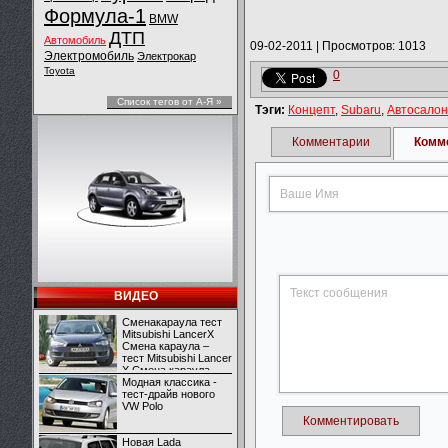
Формула-1
BMW
ДТП
Автомобиль
09-02-2011
|
Просмотров: 1013
Электромобиль
Электрокар
Toyota
0
Список тегов от А-Я »
Тэги:
Концепт
,
Subaru
,
Автосалон
Комментарии
Комм
ВИДЕО
Сменакараула тест
Mitsubishi LancerX
Смена караула –
тест Mitsubishi Lancer
X Смена караула –
тест Mitsubishi Lancer
Модная классика -
X
тест-драйв нового
VW Polo
Комментировать
Новая Lada