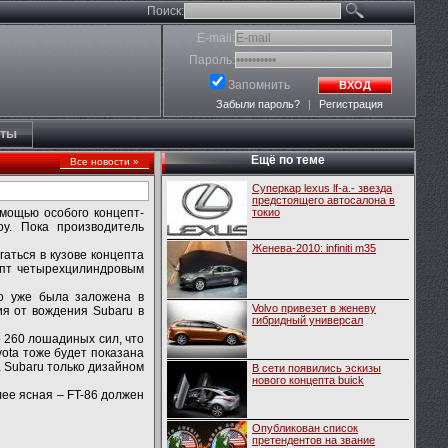
Поиск:
E-mail:
Пароль:
Запомнить
ВХОД
Забыли пароль?
|
Регистрация
кты
Ещё по теме
Все новости »
Cуперкар lexus lf-a.- звезда
предстоящего автосалона в
омощью особого концепт-
токио
оу. Пока производитель
Женева-2010: infiniti m35
аться в кузове концепта
цепт четырехцилиндровым
то уже была заложена в
Volvo привезет в женеву
ия от вождения Subaru в
гибридный универсал
о 260 лошадиных сил, что
yota тоже будет показана
 Subaru только дизайном
В сети появились эскизы
нового концепта buick
лее ясная – FT-86 должен
Опубликован список
претендентов на звание