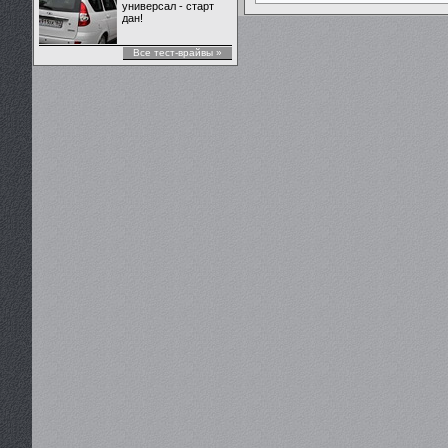
универсал - старт
дан!
Все тест-врайвы »