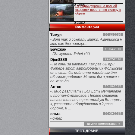
0
2406
Горящий фургон на полной
скорости несется по склону в
обрыв
0
2302
Комментарии
Тимур
05-12-2016
-
Вот так и сожрали марку.. Америкоса м
это как два пальца...
Бауржан
18-04-2016
-
Где купить Jinbei x30
Djon88SS
29-02-2016
-
Не гони за иверами. Как раз бы при
Фюрере этот автомобильчик Фольксваг
ен и стал бы подлинно народным для
обычных работяг. Может бы и рашке к
ое-чего до...
Антон
26-10-2015
-
Надо различать ГБО. Есть метановое
и пропан-бутановое. Первое ставить
настоятельно не рекомендую.Во-первы
х, установка оборудования в 2 раза
дороже, и ...
ольга
05-09-2015
-
супер
Другие комментарии »
ТЕСТ-ДРАЙВ