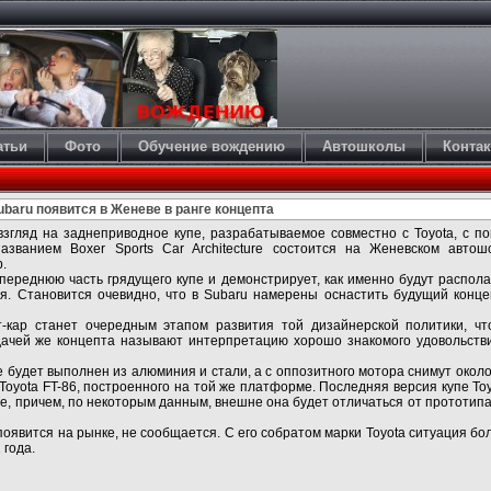
атьи
Фото
Обучение вождению
Автошколы
Конта
baru появится в Женеве в ранге концепта
взгляд на заднеприводное купе, разрабатываемое совместно с Toyota, с п
азванием Boxer Sports Car Architecture состоится на Женевском автош
.
переднюю часть грядущего купе и демонстрирует, как именно будут располаг
ия. Становится очевидно, что в Subaru намерены оснастить будущий кон
т-кар станет очередным этапом развития той дизайнерской политики, ч
дачей же концепта называют интерпретацию хорошо знакомого удовольств
е будет выполнен из алюминия и стали, а с оппозитного мотора снимут окол
Toyota FT-86, построенного на той же платформе. Последняя версия купе To
е, причем, по некоторым данным, внешне она будет отличаться от прототипа
 появится на рынке, не сообщается. С его собратом марки Toyota ситуация бо
 года.