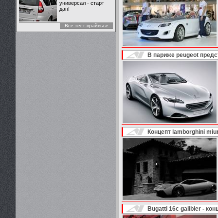
универсал - старт
дан!
Все тест-врайвы »
В париже peugeot предс
Концепт lamborghini miu
Bugatti 16c galibier - к