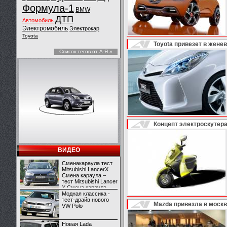
Формула-1
BMW
ДТП
Автомобиль
Электромобиль
Электрокар
Toyota
Toyota привезет в женев
Список тегов от А-Я »
Концепт электроскутера 
ВИДЕО
Сменакараула тест
Mitsubishi LancerX
Смена караула –
тест Mitsubishi Lancer
X Смена караула –
тест Mitsubishi Lancer
Модная классика -
X
тест-драйв нового
Mazda привезла в моск
VW Polo
Новая Lada