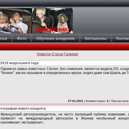
атьи
Фото
Обучение вождению
Автошколы
Конта
Новости
Статьи
Галереи
т 2019 модельного года
Одним из самых известных Citroen, без сомнения, является модель DS, созда
"богине", как ее называли в определенных кругах, ездил даже сам Шарль де Го
27-01-2011
|
Комментарии:
0
|
Просмотров
отографии нового концепта
Французский автопроизводитель, не часто балующий публику новинками, 
привезет на международный автосалон в Женеву необычный концеп
напоминает экстравагант...