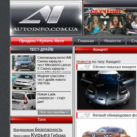
Продать \ Купить Авто
Главная
Новости
Ст
ТЕСТ-ДРАЙВ
Концепт
СменакараулатестMitsubishiLancerX
Смена караула –
Новости
по тегу:
Концепт
тест Mitsubishi Lancer
Citroen показал концеп
X Смена караула –
тест Mitsubishi Lancer
X
Модная классика -
тест-драйв нового
VW Polo
Новая Lada
универсал - старт
дан!
Все тест-врайвы »
Renault обнародовал ф
Тэги
Безопасность
Внедорожник
Курьез
Гибрид
Кроссовер