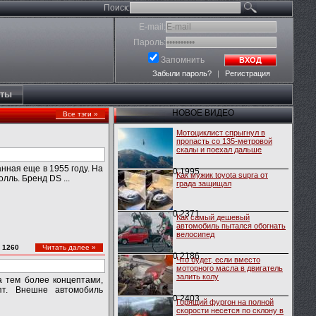
Поиск:
E-mail:
Пароль:
Запомнить
ВХОД
Забыли пароль?
|
Регистрация
кты
НОВОЕ ВИДЕО
Все тэги »
Мотоциклист спрыгнул в
пропасть со 135-метровой
скалы и поехал дальше
нная еще в 1955 году. На
0
1995
Как мужик toyota supra от
лль. Бренд DS ...
града защищал
0
2371
Как самый дешевый
автомобиль пытался обогнать
велосипед
:
1260
Читать далее »
0
2186
Что будет, если вместо
моторного масла в двигатель
залить колу
а тем более концептами,
т. Внешне автомобиль
0
2403
Горящий фургон на полной
скорости несется по склону в