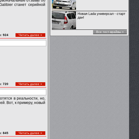
первоначальные отзывы об
alibier станет серийной
Новая Lada универсал - старт
дан!
Все тест-врайвы »
в:
924
Читать далее »
в:
720
Читать далее »
тятся в реальности, но,
й. Вот, к примеру, новый
в:
845
Читать далее »