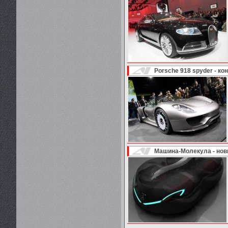
Porsche 918 spyder - к
Машина-Молекула - новы