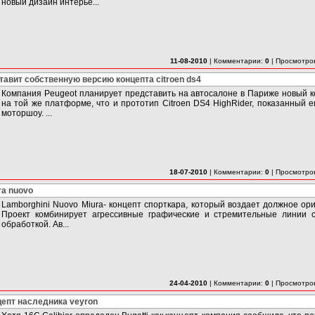
новый дизайн интерье...
11-08-2010
|
Комментарии:
0
|
Просмотро
тавит собственную версию концепта citroen ds4
Компания Peugeot планирует представить на автосалоне в Париже новый к
на той же платформе, что и прототип Citroen DS4 HighRider, показанный 
моторшоу. ...
18-07-2010
|
Комментарии:
0
|
Просмотро
ra nuovo
Lamborghini Nuovo Miura- концепт спорткара, который воздает должное ор
Проект комбинирует агрессивные графические и стремительные линии с
обработкой. Ав...
24-04-2010
|
Комментарии:
0
|
Просмотро
онцепт наследника veyron