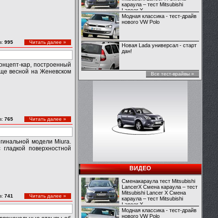
караула – тест Mitsubishi
Lancer X
Модная классика - тест-драйв
нового VW Polo
в:
995
Читать далее »
Новая Lada универсал - старт
дан!
онцепт-кар, построенный
еще весной на Женевском
Все тест-врайвы »
в:
765
Читать далее »
игинальной модели Miura.
 гладкой поверхностной
ВИДЕО
Сменакараула тест Mitsubishi
LancerX Смена караула – тест
Mitsubishi Lancer X Смена
в:
741
Читать далее »
караула – тест Mitsubishi
Lancer X
Модная классика - тест-драйв
нового VW Polo