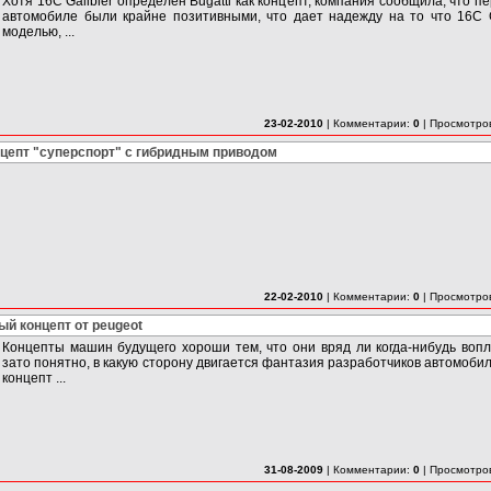
Хотя 16C Galibier определен Bugatti как концепт, компания сообщила, что 
автомобиле были крайне позитивными, что дает надежду на то что 16C G
моделью, ...
23-02-2010
|
Комментарии:
0
|
Просмотро
онцепт "суперспорт" с гибридным приводом
22-02-2010
|
Комментарии:
0
|
Просмотро
й концепт от peugeot
Концепты машин будущего хороши тем, что они вряд ли когда-нибудь вопло
зато понятно, в какую сторону двигается фантазия разработчиков автомобиле
концепт ...
31-08-2009
|
Комментарии:
0
|
Просмотро