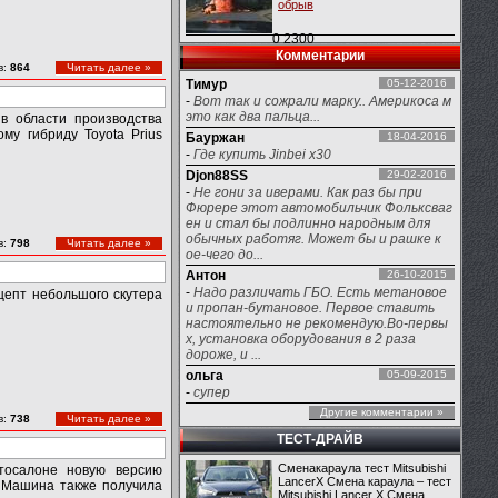
обрыв
0
2300
Комментарии
в:
864
Читать далее »
Тимур
05-12-2016
-
Вот так и сожрали марку.. Америкоса м
это как два пальца...
в области производства
му гибриду Toyota Prius
Бауржан
18-04-2016
-
Где купить Jinbei x30
Djon88SS
29-02-2016
-
Не гони за иверами. Как раз бы при
Фюрере этот автомобильчик Фольксваг
ен и стал бы подлинно народным для
обычных работяг. Может бы и рашке к
в:
798
Читать далее »
ое-чего до...
Антон
26-10-2015
-
Надо различать ГБО. Есть метановое
цепт небольшого скутера
и пропан-бутановое. Первое ставить
настоятельно не рекомендую.Во-первы
х, установка оборудования в 2 раза
дороже, и ...
ольга
05-09-2015
-
супер
Другие комментарии »
в:
738
Читать далее »
ТЕСТ-ДРАЙВ
Сменакараула тест Mitsubishi
тосалоне новую версию
LancerX Смена караула – тест
. Машина также получила
Mitsubishi Lancer X Смена