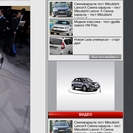
Сменакараула тест Mitsubishi
LancerX Смена караула – тест
Mitsubishi Lancer X Смена
караула – тест Mitsubishi
Lancer X
Модная классика - тест-драйв
нового VW Polo
Новая Lada универсал - старт
дан!
Все тест-врайвы »
ВИДЕО
Сменакараула тест Mitsubishi
LancerX Смена караула – тест
Mitsubishi Lancer X Смена