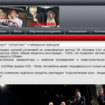
атьи
Фото
Обучение вождению
Автошколы
Конта
онцепт "суперспорт" с гибридным приводом
снащен силовой установкой из атмосферного мотора V8, объемом 3,4л, 
ностью 218лс. Общая мощность конструкции - 718лс, что позволяет автомо
скорость 320км/ч.
во-йонные аккумуляторы с водяным охлаждением и семиступенчатую
 3л/100км, выброс СО2 - 70г/км. Автомобиль может передвигаться и только на
что появление подобного концепта преследует "стратегическую цель - прод
".