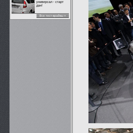
универсал - старт
дан!
Все тест-врайвы »