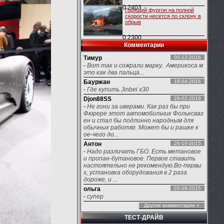
0
2403
Горящий фургон на полной
скорости несется по склону в
обрыв
0
2300
Комментарии
Тимур
05-12-2016
-
Вот так и сожрали марку.. Америкоса м
это как два пальца...
Бауржан
18-04-2016
-
Где купить Jinbei x30
Djon88SS
29-02-2016
-
Не гони за иверами. Как раз бы при
Фюрере этот автомобильчик Фольксваг
ен и стал бы подлинно народным для
обычных работяг. Может бы и рашке к
ое-чего до...
Антон
26-10-2015
-
Надо различать ГБО. Есть метановое
и пропан-бутановое. Первое ставить
настоятельно не рекомендую.Во-первы
х, установка оборудования в 2 раза
дороже, и ...
ольга
05-09-2015
-
супер
Другие комментарии »
ТЕСТ-ДРАЙВ