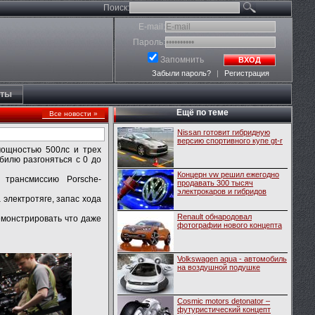
Поиск:
E-mail:
Пароль:
Запомнить
ВХОД
Забыли пароль?
|
Регистрация
кты
Ещё по теме
Все новости »
Nissan готовит гибридную
версию спортивного купе gt-r
мощностью 500лс и трех
билю разгоняться с 0 до
Концерн vw решил ежегодно
 трансмиссию Porsche-
продавать 300 тысяч
электрокаров и гибридов
 электротяге, запас хода
Renault обнародовал
емонстрировать что даже
фотографии нового концепта
Volkswagen aqua - автомобиль
на воздушной подушке
Cosmic motors detonator –
футуристический концепт