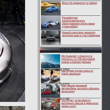
Bmw m3 превратят в гибрид
Разработчик
аэрокосмического
оборудования представил
супергибрид
Новый cupra leon лишился
логотипа seat и стал гибридом
НОВОЕ ВИДЕО
Мотоциклист спрыгнул в
пропасть со 135-метровой
скалы и поехал дальше
0
1993
Как мужик toyota supra от
града защищал
0
2370
Как самый дешевый
автомобиль пытался обогнать
велосипед
0
2185
Что будет, если вместо
моторного масла в двигатель
залить колу