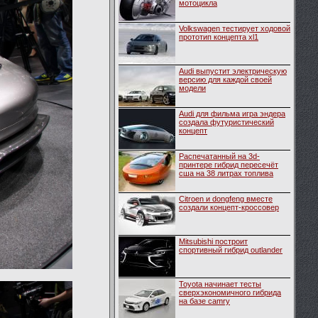
мотоцикла
Volkswagen тестирует ходовой
прототип концепта xl1
Audi выпустит электрическую
версию для каждой своей
модели
Audi для фильма игра эндера
создала футуристический
концепт
Распечатанный на 3d-
принтере гибрид пересечёт
сша на 38 литрах топлива
Citroen и dongfeng вместе
создали концепт-кроссовер
Mitsubishi построит
спортивный гибрид outlander
Toyota начинает тесты
сверхэкономичного гибрида
на базе camry