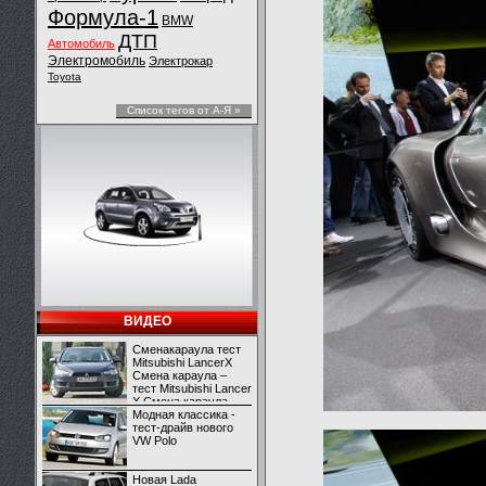
Формула-1
BMW
ДТП
Автомобиль
Электромобиль
Электрокар
Toyota
Список тегов от А-Я »
ВИДЕО
Сменакараула тест
Mitsubishi LancerX
Смена караула –
тест Mitsubishi Lancer
X Смена караула –
тест Mitsubishi Lancer
Модная классика -
X
тест-драйв нового
VW Polo
Новая Lada