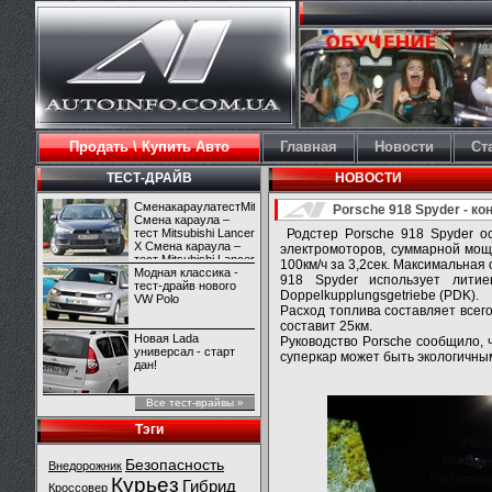
Продать \ Купить Авто
Главная
Новости
Ст
ТЕСТ-ДРАЙВ
НОВОСТИ
СменакараулатестMitsubishiLancerX
Porsche 918 Spyder - к
Смена караула –
тест Mitsubishi Lancer
Родстер Porsche 918 Spyder о
X Смена караула –
электромоторов, суммарной мощ
тест Mitsubishi Lancer
100км/ч за 3,2сек. Максимальная 
X
Модная классика -
918 Spyder использует литие
тест-драйв нового
Doppelkupplungsgetriebe (PDK).
VW Polo
Расход топлива составляет всего
составит 25км.
Новая Lada
Руководство Porsche сообщило, 
универсал - старт
суперкар может быть экологичным
дан!
Все тест-врайвы »
Тэги
Безопасность
Внедорожник
Курьез
Гибрид
Кроссовер