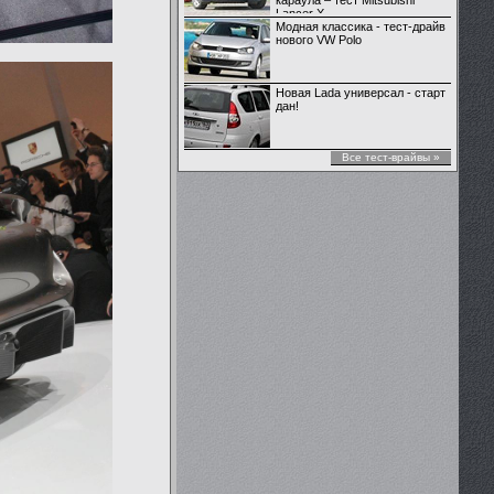
караула – тест Mitsubishi
Lancer X
Модная классика - тест-драйв
нового VW Polo
Новая Lada универсал - старт
дан!
Все тест-врайвы »