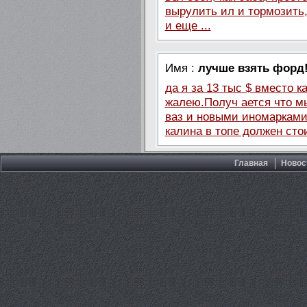
вырулить ил и тормозить,
и еще ...
Имя :
лучше взять форд!
да я за 13 тыс $ вместо 
жалею.Получ ается что м
ваз и новыми иномарками.
калина в топе должен сто
Главная
Новос