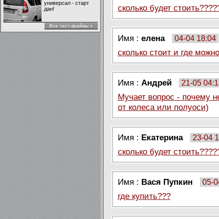
универсал - старт
сколько будет стоить????
дан!
Все тест-врайвы »
Имя :
елена
04-04 18:04
сколько стоит и где можн
Имя :
Андрей
21-05 04:1
Мучает вопрос - почему н
от колеса или полуоси)
Имя :
Екатерина
23-04 1
сколько будет стоить????
Имя :
Вася Пупкин
05-0
где купить???