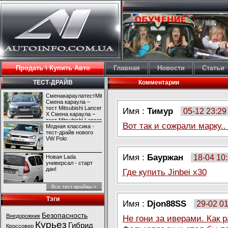
Продать \ Купить Авто
Главная
Новости
Статьи
ТЕСТ-ДРАЙВ
Комментарии
СменакараулатестMitsubishiLancerX
Смена караула –
тест Mitsubishi Lancer
Имя :
Тимур
05-12 23:29
X Смена караула –
тест Mitsubishi Lancer
Вот так и сожрали марку..
X
Модная классика -
тест-драйв нового
VW Polo
Имя :
Бауржан
18-04 10
Новая Lada
универсал - старт
дан!
Где купить Jinbei x30
Все тест-врайвы »
Тэги
Имя :
Djon88SS
29-02 01
Безопасность
Внедорожник
Не гони за иверами. Как 
Курьез
Гибрид
Кроссовер