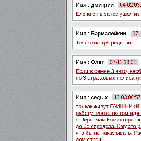
Имя :
дмитрий
04-02 03
Елена он в занос ушел из 
Имя :
Бармалейкин
07-
Только на тр/средство.
Имя :
Олег
07-11 18:01
Если в семье 3 авто, не
по 3 стра ховых полиса (н
Имя :
седых
13-03 09:57
так как живут ГАИШНИКИ
работу плати. по том идет
с.Первомай Коминтерновск
до бе спредела. Когдато 
что бы не наказ ывать. Ра
дом строи...