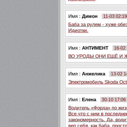
Имя :
Димон
11-03 02:19
Баба за рулем - хуже обе
Идиотки.
Имя :
АНТИМЕНТ
16-02 
ВО УРОДЫ ОНИ ЕЩЁ И 
Имя :
Анжелика
13-02 1
Электромобиль Skoda Octa
Имя :
Елена
30-10 17:06
Водитель «Форда» по жизн
Все что с ним в последне
закономерность. Да, води
вел себя, как баба, прос