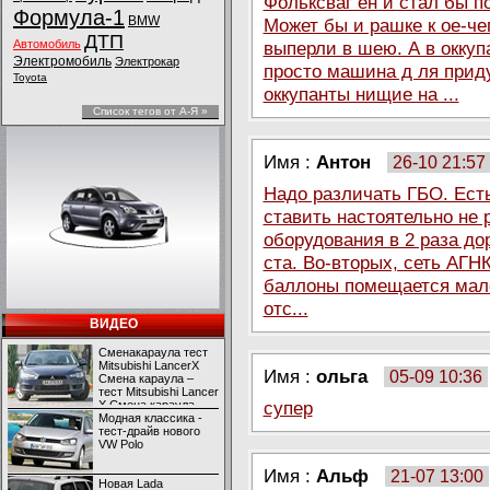
Фольксваг ен и стал бы 
Формула-1
BMW
Может бы и рашке к ое-че
ДТП
Автомобиль
выперли в шею. А в окку
Электромобиль
Электрокар
просто машина д ля прид
Toyota
оккупанты нищие на ...
Список тегов от А-Я »
Имя :
Антон
26-10 21:57
Надо различать ГБО. Есть
ставить настоятельно не 
оборудования в 2 раза д
ста. Во-вторых, сеть АГНК
баллоны помещается мало,
отс...
ВИДЕО
Сменакараула тест
Mitsubishi LancerX
Имя :
ольга
05-09 10:36
Смена караула –
тест Mitsubishi Lancer
супер
X Смена караула –
тест Mitsubishi Lancer
Модная классика -
X
тест-драйв нового
VW Polo
Имя :
Альф
21-07 13:00
Новая Lada