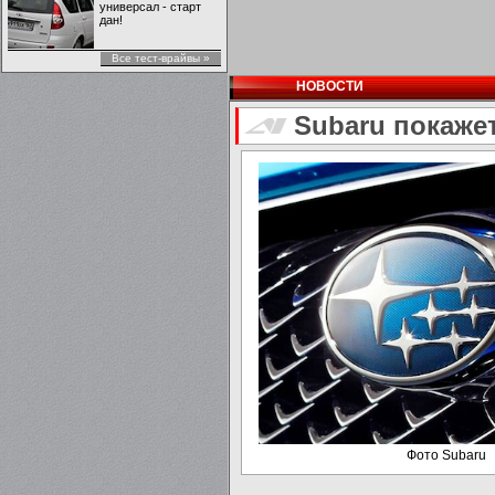
универсал - старт
дан!
Все тест-врайвы »
НОВОСТИ
Subaru покаже
Фото Subaru