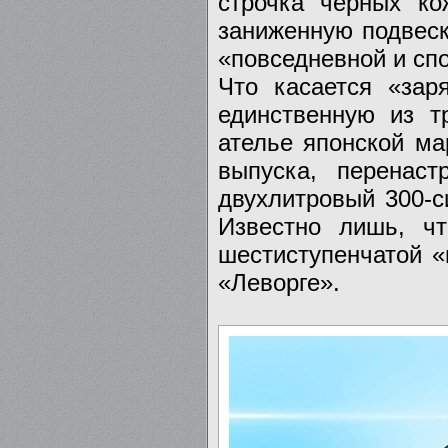
строчка черных ко
заниженную подвеск
«повседневной и сп
Что касается «зар
единственную из т
ателье японской ма
выпуска, перенаст
двухлитровый 300-с
Известно лишь, ч
шестиступенчатой «
«Леворге».