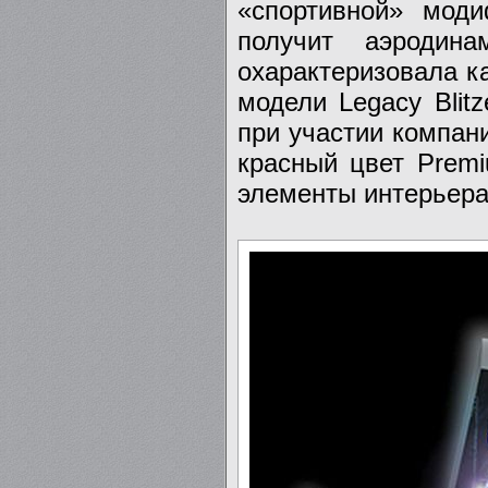
«спортивной» мод
получит аэродина
охарактеризовала к
модели Legacy Blit
при участии компан
красный цвет Premi
элементы интерьера