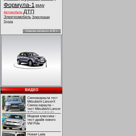
Формула-1
BMW
ДТП
Автомобиль
Электромобиль
Электрокар
Toyota
Список тегов от А-Я »
ВИДЕО
Сменакараула тест
Mitsubishi LancerX
Смена караула –
тест Mitsubishi Lancer
X Смена караула –
тест Mitsubishi Lancer
Модная классика -
X
тест-драйв нового
VW Polo
Новая Lada