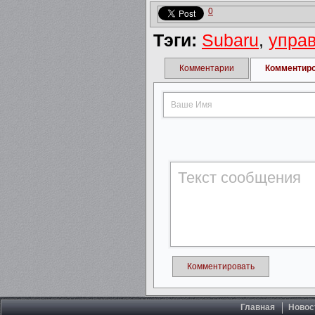
0
Тэги:
Subaru
,
упра
Комментарии
Комментир
Комментировать
Главная
Новос