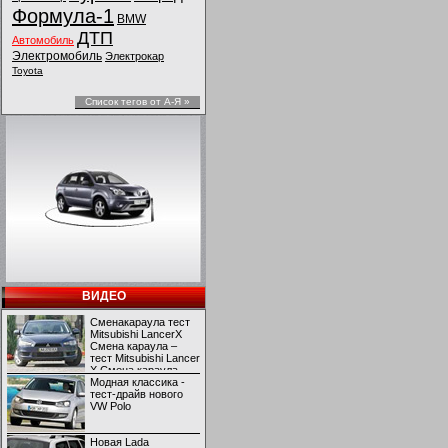
Формула-1
BMW
ДТП
Автомобиль
Электромобиль
Электрокар
Toyota
Список тегов от А-Я »
ВИДЕО
Сменакараула тест
Mitsubishi LancerX
Смена караула –
тест Mitsubishi Lancer
X Смена караула –
тест Mitsubishi Lancer
Модная классика -
X
тест-драйв нового
VW Polo
Новая Lada