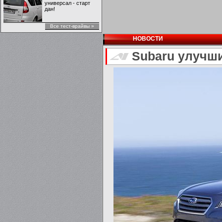
универсал - старт
дан!
Все тест-врайвы »
НОВОСТИ
Subaru улучш