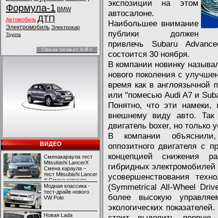
экспозиции на этом
Формула-1
BMW
автосалоне.
ДТП
Автомобиль
Наибольшее внимание
Электромобиль
Электрокар
публики должен
Toyota
привлечь Subaru Advance
Список тегов от А-Я »
состоится 30 ноября.
В компании новинку называ
нового поколения с улучше
время как в англоязычной п
или "помесью Audi A7 и Su
Понятно, что эти намеки,
внешнему виду авто. Так 
двигатель boxer, но только
В компании объяснили,
ВИДЕО
оппозитного двигателя с 
концепцией снижения р
Сменакараула тест
Mitsubishi LancerX
гибридных электромобилей 
Смена караула –
тест Mitsubishi Lancer
усовершенствования техно
X Смена караула –
(Symmetrical All-Wheel Dri
тест Mitsubishi Lancer
Модная классика -
X
тест-драйв нового
более высокую управляе
VW Polo
экологических показателей.
Новая Lada
стоит выделить первую