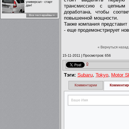
универсал - старт
трансмиссию с цепным п
дан!
доработана, чтобы соотве
Все тест-врайвы »
повышенной мощности.
Также компания представит 
- еще продемонстрирует нов
« Вернуться назад
15-11-2011
|
Просмотров: 656
0
Тэги:
Subaru
,
Tokyo
,
Motor S
Комментарии
Комментир