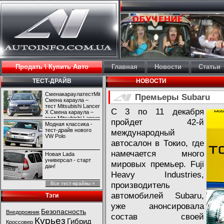
Продать \ Купить Авто
Главная
Новости
Статьи
ТЕСТ-ДРАЙВ
НОВОСТИ
СменакараулатестMitsubishiLancerX
Премьеры Subaru
Смена караула –
тест Mitsubishi Lancer
С 3 по 11 декабря
X Смена караула –
тест Mitsubishi Lancer
пройдет 42-й
X
Модная классика -
тест-драйв нового
международный
VW Polo
автосалон в Токио, где
намечается много
Новая Lada
универсал - старт
мировых премьер. Fuji
дан!
Heavy Industries,
производитель
Все тест-врайвы »
автомобилей Subaru,
Тэги
уже анонсировала
Безопасность
Внедорожник
состав своей
Курьез
Гибрид
Кроссовер