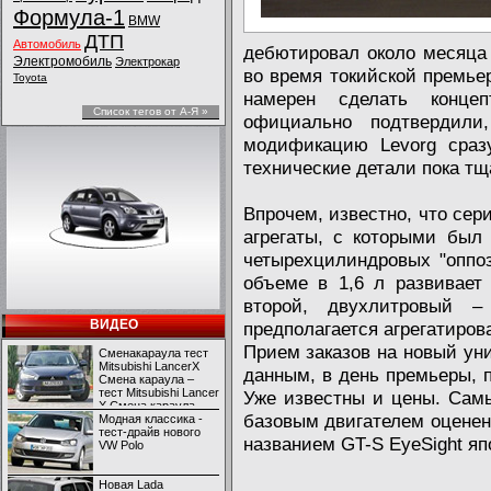
Формула-1
BMW
ДТП
Автомобиль
дебютировал около месяца 
Электромобиль
Электрокар
во время токийской премье
Toyota
намерен сделать конце
Список тегов от А-Я »
официально подтвердили
модификацию Levorg сразу
технические детали пока тщ
Впрочем, известно, что сер
агрегаты, с которыми был 
четырехцилиндровых "оппо
объеме в 1,6 л развивает
второй, двухлитровый 
ВИДЕО
предполагается агрегатиров
Прием заказов на новый уни
Сменакараула тест
Mitsubishi LancerX
данным, в день премьеры, п
Смена караула –
тест Mitsubishi Lancer
Уже известны и цены. Сам
X Смена караула –
базовым двигателем оценен 
тест Mitsubishi Lancer
Модная классика -
X
тест-драйв нового
названием GT-S EyeSight яп
VW Polo
Новая Lada