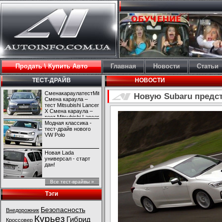
Продать \ Купить Авто
Главная
Новости
Статьи
ТЕСТ-ДРАЙВ
НОВОСТИ
СменакараулатестMitsubishiLancerX
Новую Subaru предст
Смена караула –
тест Mitsubishi Lancer
X Смена караула –
тест Mitsubishi Lancer
X
Модная классика -
тест-драйв нового
VW Polo
Новая Lada
универсал - старт
дан!
Все тест-врайвы »
Тэги
Безопасность
Внедорожник
Курьез
Гибрид
Кроссовер