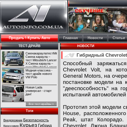
Продать \ Купить Авто
Главная
Новости
Статьи
ТЕСТ-ДРАЙВ
НОВОСТИ
СменакараулатестMitsubishiLancerX
Гибридный Chevrolet 
Смена караула –
тест Mitsubishi Lancer
Способный заряжатьс
X Смена караула –
тест Mitsubishi Lancer
Chevrolet Volt, на ко
X
Модная классика -
тест-драйв нового
General Motors, на оче
VW Polo
постановке модели на 
"дееспособность" на г
Новая Lada
универсал - старт
испытаний автомобилей 
дан!
Все тест-врайвы »
Прототип этой модели с
Тэги
House, расположенного
Peak, штат Колорадо.
Безопасность
Внедорожник
Курьез
Chevrolet, Джона Блан
Гибрид
Кроссовер