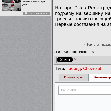
универсал - старт
дан!
На горе Pikes Peak тра
подъему на вершину на
Все тест-врайвы »
трассы, насчитывающей
Первые состязания на эт
« Вернуться назад
24-09-2009
|
Просмотров: 997
0
Тэги:
Гибрид
,
Chevrolet
Комментарии
Комментир