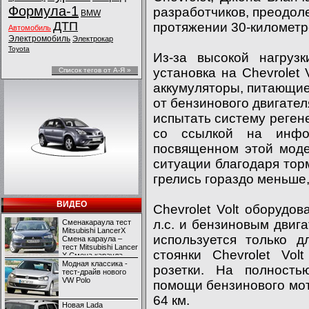
Формула-1
разработчиков, преодол
BMW
ДТП
протяжении 30-километр
Автомобиль
Электромобиль
Электрокар
Toyota
Из-за высокой нагруз
установка на Chevrolet 
Список тегов от А-Я »
аккумуляторы, питающие
от бензинового двигател
испытать систему реген
со ссылкой на инфо
посвященном этой моде
ситуации благодаря то
грелись гораздо меньше,
ВИДЕО
Chevrolet Volt оборуд
л.с. и бензиновым двиг
Сменакараула тест
Mitsubishi LancerX
используется только д
Смена караула –
тест Mitsubishi Lancer
стоянки Chevrolet Vo
X Смена караула –
тест Mitsubishi Lancer
Модная классика -
розетки. На полность
X
тест-драйв нового
VW Polo
помощи бензинового мо
64 км.
Новая Lada