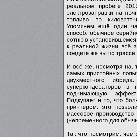
реальном пробеге 201
электрозаправки на ноч
топливо по киловатт
Упомянем ещё один ча
способ: обычное серийн
сотню в установившемся р
к реальной жизни всё э
поедете же вы по трассе
И всё же, несмотря на,
самых пристойных попыт
двухместного гибрид
суперкондесаторов в 
поднимающую эффекти
Подкупает и то, что бо
принтером: это позвол
массовое производство 
(непременного для обычн
Так что посмотрим, чем 