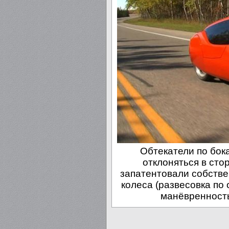
Обтекатели по бок
отклоняться в сто
запатентовали собстве
колеса (развесовка по 
манёвренность