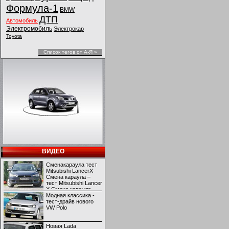
Формула-1
BMW
ДТП
Автомобиль
Электромобиль
Электрокар
Toyota
Список тегов от А-Я »
ВИДЕО
Сменакараула тест
Mitsubishi LancerX
Смена караула –
тест Mitsubishi Lancer
X Смена караула –
тест Mitsubishi Lancer
Модная классика -
X
тест-драйв нового
VW Polo
Новая Lada