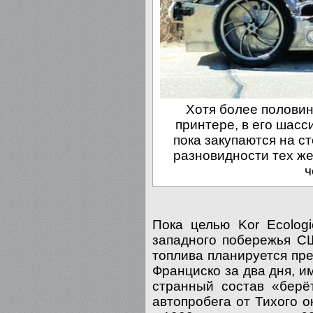
Хотя более половин
принтере, в его шасс
пока закупаются на с
разновидности тех ж
ч
Пока целью Kor Ecolog
западного побережья СШ
топлива планируется пр
Франциско за два дня, им
странный состав «берё
автопробега от Тихого о