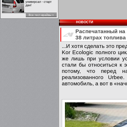
универсал - старт
дан!
Все тест-врайвы »
НОВОСТИ
Распечатанный на 
38 литрах топлива
...И хотя сделать это пр
Kor Ecologic полного цик
же лишь при условии у
стали бы относиться к э
потому, что перед н
реализованного Urbee
автомобиль, а вот в «на