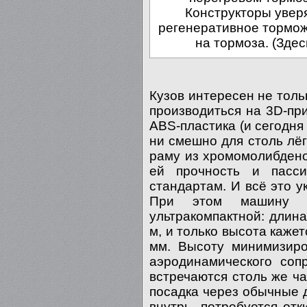
Конструкторы уверя
регенеративное тормож
на тормоза. (Здес
Кузов интересен не тольк
производиться на 3D-при
ABS-пластика (и сегодня
ни смешно для столь лёг
раму из хромомолибдено
ей прочность и пасс
стандартам. И всё это ук
При этом машину п
ультракомпактной: длина
м, и только высота каже
мм. Высоту минимизиро
аэродинамического соп
встречаются столь же час
посадка через обычные 
внутрь, потребуется отк