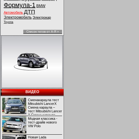
Формула-1
BMW
ДТП
Автомобиль
Электромобиль
Электрокар
Toyota
Список тегов от А-Я »
ВИДЕО
Сменакараула тест
Mitsubishi LancerX
Смена караула –
тест Mitsubishi Lancer
X Смена караула –
тест Mitsubishi Lancer
Модная классика -
X
тест-драйв нового
VW Polo
Новая Lada