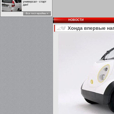
универсал - старт
дан!
Все тест-врайвы »
НОВОСТИ
Хонда впервые на