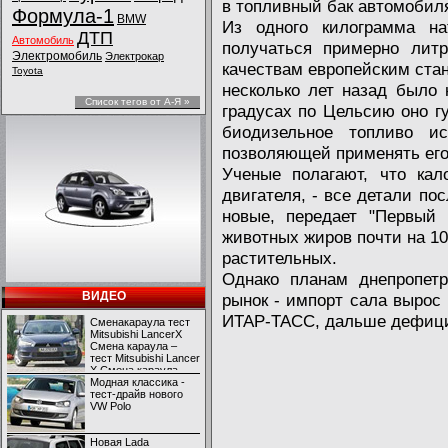
в топливный бак автомобил
Формула-1
BMW
Из одного килограмма на
ДТП
Автомобиль
получаться примерно литр
Электромобиль
Электрокар
качествам европейским стан
Toyota
несколько лет назад было 
Список тегов от А-Я »
градусах по Цельсию оно г
биодизельное топливо и
позволяющей применять его
Ученые полагают, что кал
двигателя, - все детали по
новые, передает "Первый 
животных жиров почти на 10
растительных.
Однако планам днепропетр
ВИДЕО
рынок - импорт сала вырос 
ИТАР-ТАСС, дальше дефици
Сменакараула тест
Mitsubishi LancerX
Смена караула –
тест Mitsubishi Lancer
X Смена караула –
тест Mitsubishi Lancer
Модная классика -
X
тест-драйв нового
VW Polo
Новая Lada