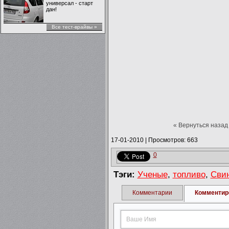
универсал - старт
дан!
Все тест-врайвы »
« Вернуться назад
17-01-2010
|
Просмотров: 663
0
Тэги:
Ученые
,
топливо
,
Сви
Комментарии
Комментир