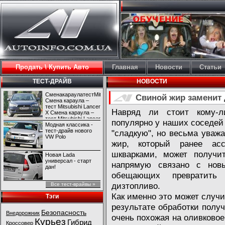
Продать \ Купить Авто
Главная
Новости
Статьи
ТЕСТ-ДРАЙВ
НОВОСТИ
СменакараулатестMitsubishiLancerX
Свиной жир заменит 
Смена караула –
тест Mitsubishi Lancer
Навряд ли стоит кому-л
X Смена караула –
тест Mitsubishi Lancer
популярно у наших соседей 
X
Модная классика -
тест-драйв нового
"сладкую", но весьма уважа
VW Polo
жир, который ранее ас
шкварками, может получи
Новая Lada
универсал - старт
напрямую связано с новы
дан!
обещающих превратить
дизтопливо.
Все тест-врайвы »
Как именно это может случит
Тэги
результате обработки полу
Безопасность
Внедорожник
очень похожая на оливковое
Курьез
Гибрид
Кроссовер