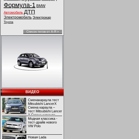
Формула-1
BMW
ДТП
Автомобиль
Электромобиль
Электрокар
Toyota
Список тегов от А-Я »
ВИДЕО
Сменакараула тест
Mitsubishi LancerX
Смена караула –
тест Mitsubishi Lancer
X Смена караула –
тест Mitsubishi Lancer
Модная классика -
X
тест-драйв нового
VW Polo
Новая Lada