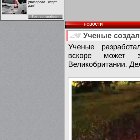
универсал - старт
дан!
Все тест-врайвы »
НОВОСТИ
Ученые создал
Ученые разработа
вскоре может з
Великобритании. Дел