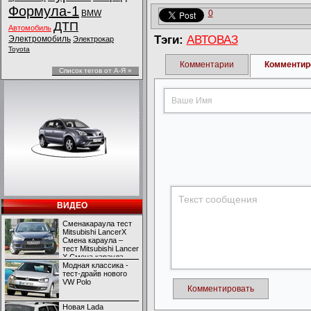
Формула-1
BMW
0
ДТП
Автомобиль
Тэги:
АВТОВАЗ
Электромобиль
Электрокар
Toyota
Комментарии
Комментир
Список тегов от А-Я »
ВИДЕО
Сменакараула тест
Mitsubishi LancerX
Смена караула –
тест Mitsubishi Lancer
X Смена караула –
тест Mitsubishi Lancer
Модная классика -
X
тест-драйв нового
VW Polo
Комментировать
Новая Lada