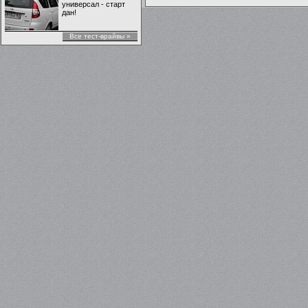
универсал - старт
дан!
Все тест-врайвы »