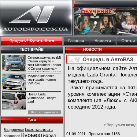
Продать \ Купить Авто
Главная
Новости
Статьи
ТЕСТ-ДРАЙВ
НОВОСТИ
СменакараулатестMitsubishiLancerX
Очередь в АвтоВАЗ
Смена караула –
тест Mitsubishi Lancer
На официальном сайте Авт
X Смена караула –
тест Mitsubishi Lancer
модель Lada Granta. Появле
X
Модная классика -
тест-драйв нового
текущего года.
VW Polo
Заказ принимается на пят
уровня комплектации «Стан
Новая Lada
универсал - старт
комплектация «Люкс» с АК
дан!
середине 2012 года.
Все тест-врайвы »
Тэги
« Вернуться назад
Безопасность
Внедорожник
Курьез
01-09-2011
|
Просмотров: 1166
Гибрид
Кроссовер