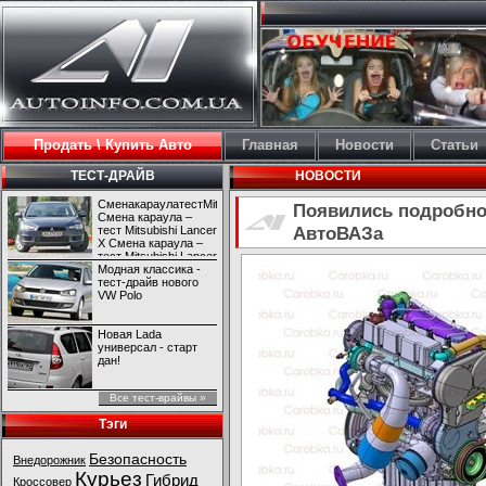
Продать \ Купить Авто
Главная
Новости
Статьи
ТЕСТ-ДРАЙВ
НОВОСТИ
СменакараулатестMitsubishiLancerX
Появились подробно
Смена караула –
АвтоВАЗа
тест Mitsubishi Lancer
X Смена караула –
тест Mitsubishi Lancer
X
Модная классика -
тест-драйв нового
VW Polo
Новая Lada
универсал - старт
дан!
Все тест-врайвы »
Тэги
Безопасность
Внедорожник
Курьез
Гибрид
Кроссовер