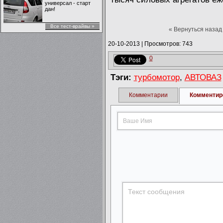
универсал - старт
дан!
Все тест-врайвы »
« Вернуться назад
20-10-2013
|
Просмотров: 743
0
Тэги:
турбомотор
,
АВТОВАЗ
Комментарии
Комментир