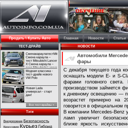
Продать \ Купить Авто
Главная
Новости
Статьи
ТЕСТ-ДРАЙВ
НОВОСТИ
СменакараулатестMitsubishiLancerX
Автомобили Mercede
Смена караула –
фары
тест Mitsubishi Lancer
X Смена караула –
тест Mitsubishi Lancer
С декабря текущего года к
X
Модная классика -
тест-драйв нового
оснащать модели E- и S-Cl
VW Polo
фарами головного света. 
производством займется ф
Новая Lada
универсал - старт
к дневному освещению — п
дан!
возрастет примерно на 
говорится в официальном п
Все тест-врайвы »
В компании Mercedes-Benz 
Тэги
ламп увеличит безопаснос
Безопасность
Внедорожник
ближе яркость искусствен
Курьез
Гибрид
Кроссовер