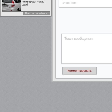
универсал - старт
дан!
Все тест-врайвы »
Комментировать