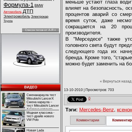
меньше устают глаза води
Формула-1
BMW
влияет на безопасность, ос
ДТП
Автомобиль
процентов аварий со смер
Электромобиль
Электрокар
время суток, даже несмо
Toyota
сокращается на 20 проц
Список тегов от А-Я »
производителя.
В "Мерседесе" также ут
головного света будут пред
следующего года их начн
бренда. Кроме того, "стары
можно будет заменить на бо
« Вернуться назад
ВИДЕО
13-10-2010
|
Просмотров: 703
Сменакараула тест
0
Mitsubishi LancerX
Смена караула –
тест Mitsubishi Lancer
Тэги:
Mercedes-Benz
,
ксено
X Смена караула –
тест Mitsubishi Lancer
Модная классика -
X
тест-драйв нового
VW Polo
Комментарии
Комментир
Новая Lada