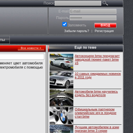
Поиск:
E-mail:
Пароль:
Запомнить
ВХОД
Забыли пароль?
|
Регистрация
кты
Ещё по теме
Все новости »
Автоконцерн bmw предлагает
заводской тюнинг-пакет bmw
 меняет цвет автомобиля
x6
 электромобиля с помощью
10 самых ожидаемых новинок
в 2011 году
Автомобили bmw научились
ездить без водителя
Официальным партнером
олимпийских игр в лондоне
стал bmw
Лучшим автомобилем в азии
признан bmw 3 серии