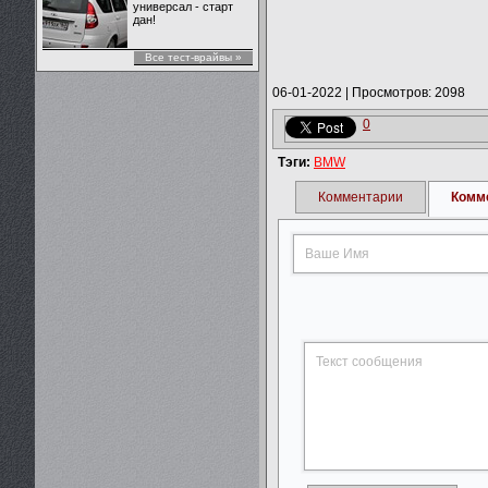
универсал - старт
дан!
Все тест-врайвы »
06-01-2022
|
Просмотров: 2098
0
Тэги:
BMW
Комментарии
Комм