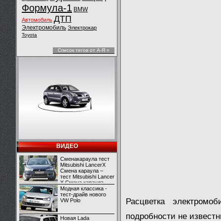
Формула-1
BMW
ДТП
Автомобиль
Электромобиль
Электрокар
Toyota
Список тегов от А-Я »
ВИДЕО
Сменакараула тест
Mitsubishi LancerX
Смена караула –
тест Mitsubishi Lancer
X Смена караула –
тест Mitsubishi Lancer
Модная классика -
X
тест-драйв нового
Расцветка электромо
VW Polo
подробности не известн
Новая Lada