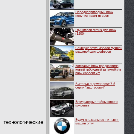
Переднеприводный bmw
получил пакет m sport
Глушители remus для bmw
r1200r
Семерку bmw назвали лучшей
машиной для шоферов
Компания bmw представила
новый гибридный автомобиль
bmw concept xm
В ателье g-power bmw 7-й
серии "заштормил"
Bmw раскрыл тайны своего
концепта
Будут отозваны сотни тысяч
технологические
машин bmw