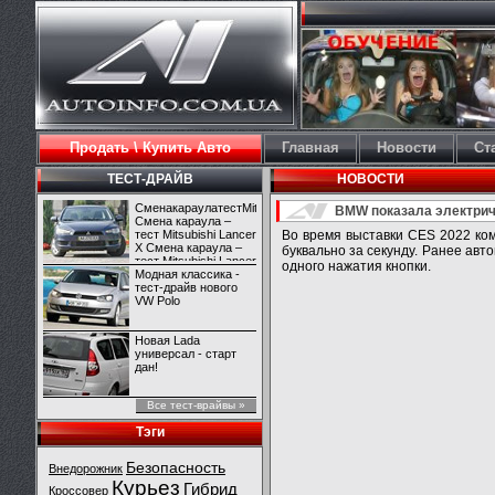
Продать \ Купить Авто
Главная
Новости
Ст
ТЕСТ-ДРАЙВ
НОВОСТИ
СменакараулатестMitsubishiLancerX
BMW показала электриче
Смена караула –
тест Mitsubishi Lancer
Во время выставки CES 2022 ко
X Смена караула –
буквально за секунду. Ранее ав
тест Mitsubishi Lancer
одного нажатия кнопки.
X
Модная классика -
тест-драйв нового
VW Polo
Новая Lada
универсал - старт
дан!
Все тест-врайвы »
Тэги
Безопасность
Внедорожник
Курьез
Гибрид
Кроссовер