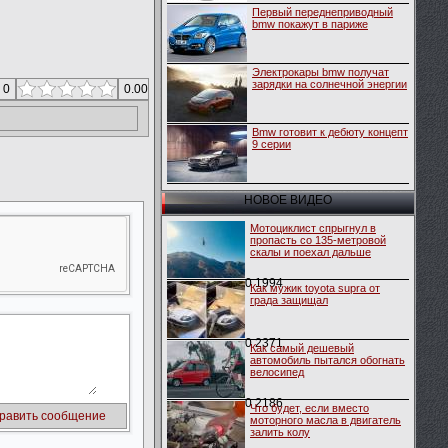
Первый переднеприводный
bmw покажут в париже
Электрокары bmw получат
зарядки на солнечной энергии
 0
0.00
Bmw готовит к дебюту концепт
9 серии
НОВОЕ ВИДЕО
Мотоциклист спрыгнул в
пропасть со 135-метровой
скалы и поехал дальше
0
1994
Как мужик toyota supra от
града защищал
0
2371
Как самый дешевый
автомобиль пытался обогнать
велосипед
0
2186
Что будет, если вместо
моторного масла в двигатель
залить колу