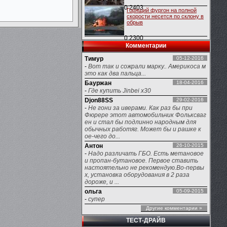
0
2403
Горящий фургон на полной
скорости несется по склону в
обрыв
0
2300
Комментарии
Тимур
05-12-2016
-
Вот так и сожрали марку.. Америкоса м
это как два пальца...
Бауржан
18-04-2016
-
Где купить Jinbei x30
Djon88SS
29-02-2016
-
Не гони за иверами. Как раз бы при
Фюрере этот автомобильчик Фольксваг
ен и стал бы подлинно народным для
обычных работяг. Может бы и рашке к
ое-чего до...
Антон
26-10-2015
-
Надо различать ГБО. Есть метановое
и пропан-бутановое. Первое ставить
настоятельно не рекомендую.Во-первы
х, установка оборудования в 2 раза
дороже, и ...
ольга
05-09-2015
-
супер
Другие комментарии »
ТЕСТ-ДРАЙВ