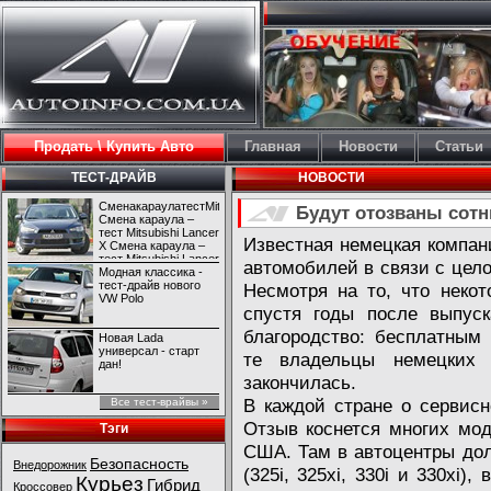
Продать \ Купить Авто
Главная
Новости
Статьи
ТЕСТ-ДРАЙВ
НОВОСТИ
СменакараулатестMitsubishiLancerX
Будут отозваны сот
Смена караула –
тест Mitsubishi Lancer
Известная немецкая компа
X Смена караула –
тест Mitsubishi Lancer
автомобилей в связи с цел
X
Модная классика -
тест-драйв нового
Несмотря на то, что неко
VW Polo
спустя годы после выпус
благородство: бесплатным
Новая Lada
универсал - старт
те владельцы немецких 
дан!
закончилась.
В каждой стране о сервисн
Все тест-врайвы »
Отзыв коснется многих мо
Тэги
США. Там в автоцентры дол
Безопасность
Внедорожник
(325i, 325xi, 330i и 330xi
Курьез
Гибрид
Кроссовер