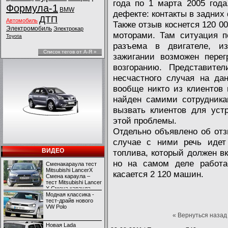
года по 1 марта 2005 год
Формула-1
BMW
дефекте: контакты в задних
ДТП
Автомобиль
Также отзыв коснется 120 0
Электромобиль
Электрокар
моторами. Там ситуация п
Toyota
разъема в двигателе, и
Список тегов от А-Я »
зажигании возможен перег
возгоранию. Представите
несчастного случая на да
вообще никто из клиентов
найден самими сотрудник
вызвать клиентов для уст
этой проблемы.
Отдельно объявлено об отз
случае с ними речь идет 
ВИДЕО
топлива, который должен в
но на самом деле работа
Сменакараула тест
Mitsubishi LancerX
касается 2 120 машин.
Смена караула –
тест Mitsubishi Lancer
X Смена караула –
тест Mitsubishi Lancer
Модная классика -
X
тест-драйв нового
VW Polo
« Вернуться назад
Новая Lada