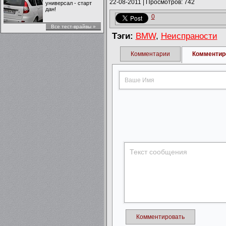
22-08-2011
|
Просмотров: 742
универсал - старт
дан!
0
Все тест-врайвы »
Тэги:
BMW
,
Неиспраности
Комментарии
Комментир
Комментировать