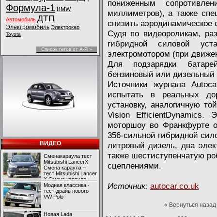
пониженным сопротивл
Формула-1
BMW
миллиметров), а также сп
ДТП
Автомобиль
снизить аэродинамическое 
Электромобиль
Электрокар
Судя по видеороликам, ра
Toyota
гибридной силовой уст
Список тегов от А-Я »
электромотором (при движе
Для подзарядки батаре
бензиновый или дизельный а
Источники журнала Autoc
испытать в реальных до
установку, аналогичную той
Vision EfficientDynamics
моторшоу во Франкфурте о
356-сильной гибридной сило
ВИДЕО
литровый дизель, два элек
также шестиступенчатую ро
Сменакараула тест
Mitsubishi LancerX
сцеплениями.
Смена караула –
тест Mitsubishi Lancer
X Смена караула –
Источник:
autocar.co.uk
тест Mitsubishi Lancer
Модная классика -
X
тест-драйв нового
VW Polo
« Вернуться назад
Новая Lada