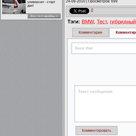
24-08-2010
|
Просмотров: 699
универсал - старт
дан!
0
Все тест-врайвы »
Тэги:
BMW
,
Тест
,
гибридный
Комментарии
Комментир
Комментировать