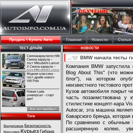
Продать \ Купить Авто
Главная
Новости
Статьи
ТЕСТ-ДРАЙВ
НОВОСТИ
СменакараулатестMitsubishiLancerX
BMW начала тесты г
Смена караула –
тест Mitsubishi Lancer
Компания BMW запустила с
X Смена караула –
тест Mitsubishi Lancer
Blog About This" (что мож
X
Модная классика -
тест-драйв нового
блог"), на котором опу
VW Polo
неизвестного тестового прот
Кузов автомобиля покрыт че
Новая Lada
универсал - старт
часть позаимствована у к
дан!
стилистике концепт-кара Vis
Autocar, эта машина являе
Все тест-врайвы »
баварского бренда, которая 
Тэги
По сравнению с обычным B
Безопасность
Внедорожник
расширенную колею, ув
Курьез
Гибрид
Кроссовер