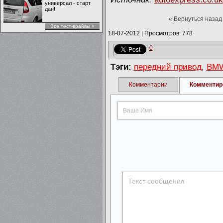
универсал - старт
дан!
« Вернуться назад
Все тест-врайвы »
18-07-2012
|
Просмотров: 778
0
Тэги:
передний привод
,
BM
Комментарии
Комментир