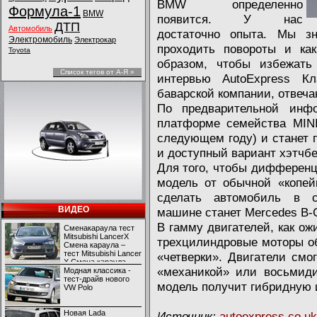
BMW определенно
Формула-1
BMW
появится. У нас
ДТП
Автомобиль
достаточно опыта. Мы зн
Электромобиль
Электрокар
проходить повороты и как
Toyota
образом, чтобы избежать
Список тегов от А-Я »
интервью AutoExpress Кл
баварской компании, отвеча
По предварительной инфо
платформе семейства MINI
следующем году) и станет 
и доступный вариант хэтчбек
Для того, чтобы дифферен
модель от обычной «копе
сделать автомобиль в ст
ВИДЕО
машине станет Mercedes B-C
В гамму двигателей, как ож
Сменакараула тест
Mitsubishi LancerX
трехцилиндровые моторы об
Смена караула –
тест Mitsubishi Lancer
«четверки». Двигатели смо
X Смена караула –
«механикой» или восьмиди
тест Mitsubishi Lancer
Модная классика -
X
тест-драйв нового
модель получит гибридную 
VW Polo
Новая Lada
Источник:
autoexpress.co.uk