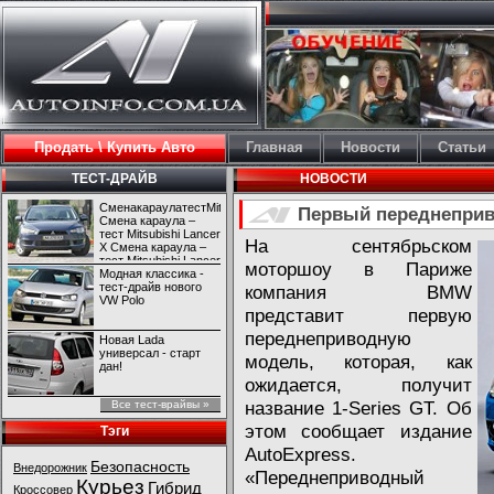
Продать \ Купить Авто
Главная
Новости
Статьи
ТЕСТ-ДРАЙВ
НОВОСТИ
СменакараулатестMitsubishiLancerX
Первый переднеприв
Смена караула –
тест Mitsubishi Lancer
На сентябрьском
X Смена караула –
тест Mitsubishi Lancer
моторшоу в Париже
X
Модная классика -
тест-драйв нового
компания BMW
VW Polo
представит первую
переднеприводную
Новая Lada
универсал - старт
модель, которая, как
дан!
ожидается, получит
название 1-Series GT. Об
Все тест-врайвы »
этом сообщает издание
Тэги
AutoExpress.
Безопасность
Внедорожник
«Переднеприводный
Курьез
Гибрид
Кроссовер