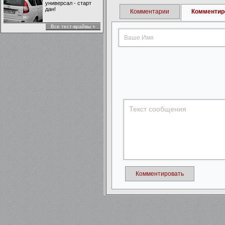
универсал - старт
дан!
Комментарии
Комментир
Все тест-врайвы »
Комментировать