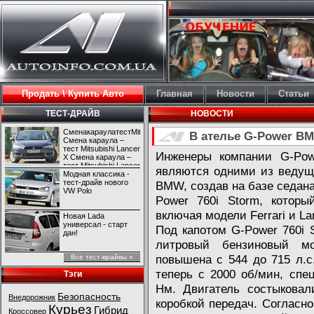
Продать \ Купить Авто
Главная
Новости
Статьи
ТЕСТ-ДРАЙВ
НОВОСТИ
СменакараулатестMitsubishiLancerX
В ателье G-Power BM
Смена караула –
тест Mitsubishi Lancer
Инженеры компании G-Pow
X Смена караула –
тест Mitsubishi Lancer
являются одними из ведущ
X
Модная классика -
тест-драйв нового
BMW, создав на базе седана
VW Polo
Power 760i Storm, которы
включая модели Ferrari и La
Новая Lada
универсал - старт
Под капотом G-Power 760i 
дан!
литровый бензиновый м
повышена с 544 до 715 л.с
Все тест-врайвы »
теперь с 2000 об/мин, спе
Тэги
Нм. Двигатель состыковал
Безопасность
Внедорожник
коробкой передач. Согласно
Курьез
Гибрид
Кроссовер