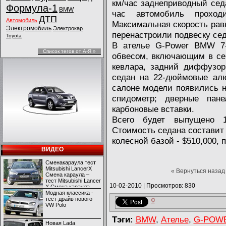
км/час заднеприводный седа
Формула-1
BMW
час автомобиль проход
ДТП
Автомобиль
Максимальная скорость рав
Электромобиль
Электрокар
перенастроили подвеску сед
Toyota
В ателье G-Power BMW 7-
Список тегов от А-Я »
обвесом, включающим в себ
кевлара, задний диффузор
седан на 22-дюймовые алю
салоне модели появились н
спидометр; дверные пан
карбоновые вставки.
Всего будет выпущено 1
Стоимость седана составит 
колесной базой - $510,000, 
ВИДЕО
Сменакараула тест
Mitsubishi LancerX
« Вернуться назад
Смена караула –
тест Mitsubishi Lancer
10-02-2010
|
Просмотров: 830
X Смена караула –
тест Mitsubishi Lancer
Модная классика -
X
тест-драйв нового
0
VW Polo
Тэги:
BMW
,
Ателье
,
G-POW
Новая Lada