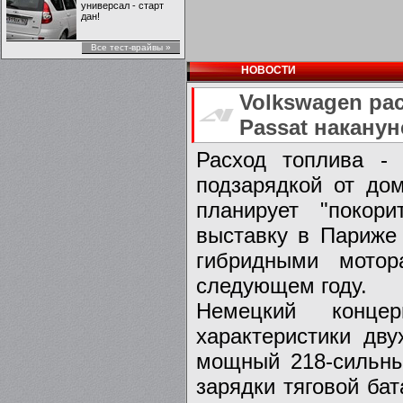
универсал - старт
дан!
Все тест-врайвы »
НОВОСТИ
Volkswagen ра
Passat накану
Расход топлива -
подзарядкой от до
планирует "покор
выставку в Париже 
гибридными мотор
следующем году.
Немецкий концер
характеристики дв
мощный 218-сильны
зарядки тяговой бат