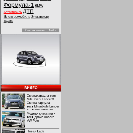
Формула-1
BMW
ДТП
Автомобиль
Электромобиль
Электрокар
Toyota
Список тегов от А-Я »
ВИДЕО
Сменакараула тест
Mitsubishi LancerX
Смена караула –
тест Mitsubishi Lancer
X Смена караула –
тест Mitsubishi Lancer
Модная классика -
X
тест-драйв нового
VW Polo
Новая Lada