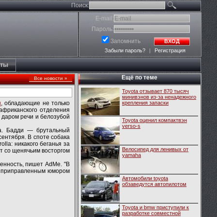
Поиск:
E-mail:
Пароль:
Запомнить
ВХОД
Забыли пароль?
|
Регистрация
кты
Ещё по теме
Все новости »
Toyota отзывает 870 тысяч
минивэнов из-за ненадежного
ы
, обладающие не только
крепления запаски
африканского отделения
у даром речи и белозубой
Toyota оценил компактвэн
verso-s
ta. Бадди — брутальный
сентября. В споте собака
lla: никакого беганья за
Велосипед для ленивых от
ет со щенячьим восторгом
yamaha
ченность, пишет AdMe. "В
ка приправленным юмором
Автомобили toyota
обзаведутся автопилотом
Toyota и bmw приступили к
разработке совместной