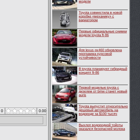
модели
Toyota совместила в новой
коробке «механику» с
вариатором
Первые официальные снимки
модели toyota ft-86
Для lexus gx460 обновлена
программа курсовой
устойчивости
В toyota планируют гибридный
концепт ft-86
Первой моделью toyota с
дизелем от bmw станет новый
auris
Toyota выпустит относительно
дешевый автомобиль на
 0
0.00
водороде за $100 тысяч
Выхлоп водородной тойоты
оказался безопасней молока