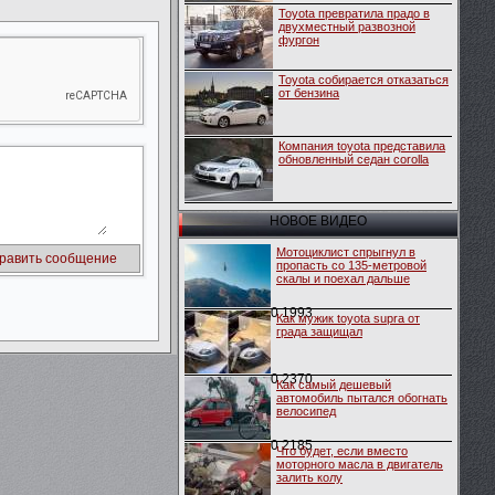
Toyota превратила прадо в
двухместный развозной
фургон
Toyota собирается отказаться
от бензина
Компания toyota представила
обновленный седан corolla
НОВОЕ ВИДЕО
Мотоциклист спрыгнул в
пропасть со 135-метровой
скалы и поехал дальше
0
1993
Как мужик toyota supra от
града защищал
0
2370
Как самый дешевый
автомобиль пытался обогнать
велосипед
0
2185
Что будет, если вместо
моторного масла в двигатель
залить колу