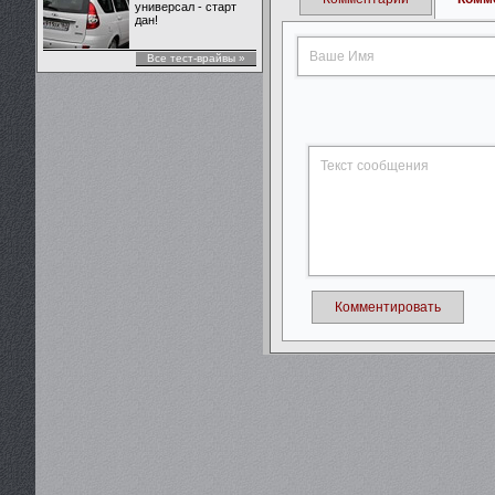
универсал - старт
дан!
Все тест-врайвы »
Комментировать