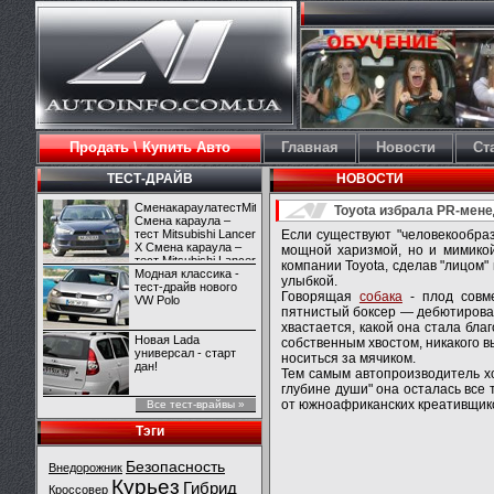
Продать \ Купить Авто
Главная
Новости
Ст
ТЕСТ-ДРАЙВ
НОВОСТИ
СменакараулатестMitsubishiLancerX
Toyota избрала PR-мене
Смена караула –
тест Mitsubishi Lancer
Если существуют "человекообраз
X Смена караула –
мощной харизмой, но и мимикой
тест Mitsubishi Lancer
компании Toyota, сделав "лицом"
X
Модная классика -
улыбкой.
тест-драйв нового
Говорящая
собака
- плод совме
VW Polo
пятнистый боксер — дебютировал
хвастается, какой она стала бла
Новая Lada
собственным хвостом, никакого 
универсал - старт
носиться за мячиком.
дан!
Тем самым автопроизводитель хоч
глубине души" она осталась вс
от южноафриканских креативщик
Все тест-врайвы »
Тэги
Безопасность
Внедорожник
Курьез
Гибрид
Кроссовер