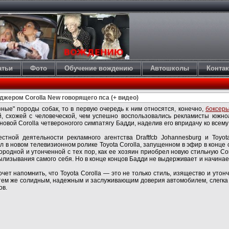
атьи
Фото
Обучение вождению
Автошколы
Конта
джером Corolla New говорящего пса (+ видео)
ные" породы собак, то в первую очередь к ним относятся, конечно,
боксер
, схожей с человеческой, чем успешно воспользовались рекламисты южно
 новой Corolla четвероногого симпатягу Бадди, наделив его впридачу ко всем
стной деятельности рекламного агентства Draftfcb Johannesburg и Toyo
 в новом телевизионном ролике Toyota Corolla, запущенном в эфир в конце 
городной и утонченной с тех пор, как ее хозяин приобрел новую стильную Coro
вылизывания самого себя. Но в конце концов Бадди не выдерживает и начина
ет напомнить, что Toyota Corolla — это не только стиль, изящество и утон
е тем же солидным, надежным и заслуживающим доверия автомобилем, слег
ов.