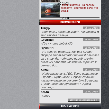
0
2403
Горящий фургон на полной
скорости несется по склону в
обрыв
0
2300
Комментарии
Тимур
05-12-2016
-
Вот так и сожрали марку.. Америкоса м
это как два пальца...
Бауржан
18-04-2016
-
Где купить Jinbei x30
Djon88SS
29-02-2016
-
Не гони за иверами. Как раз бы при
Фюрере этот автомобильчик Фольксваг
ен и стал бы подлинно народным для
обычных работяг. Может бы и рашке к
ое-чего до...
Антон
26-10-2015
-
Надо различать ГБО. Есть метановое
и пропан-бутановое. Первое ставить
настоятельно не рекомендую.Во-первы
х, установка оборудования в 2 раза
дороже, и ...
ольга
05-09-2015
-
супер
Другие комментарии »
ТЕСТ-ДРАЙВ