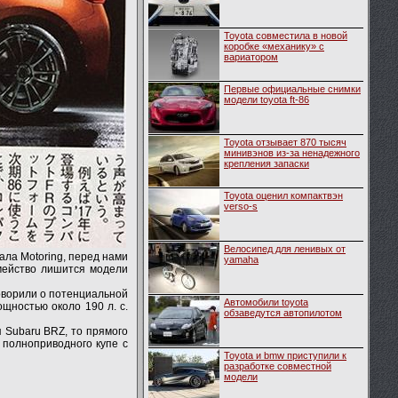
Toyota совместила в новой
коробке «механику» с
вариатором
Первые официальные снимки
модели toyota ft-86
Toyota отзывает 870 тысяч
минивэнов из-за ненадежного
крепления запаски
Toyota оценил компактвэн
verso-s
Велосипед для ленивых от
ла Motoring, перед нами
yamaha
мейство лишится модели
оворили о потенциальной
Автомобили toyota
щностью около 190 л. с.
обзаведутся автопилотом
 Subaru BRZ, то прямого
 полноприводного купе с
Toyota и bmw приступили к
разработке совместной
модели