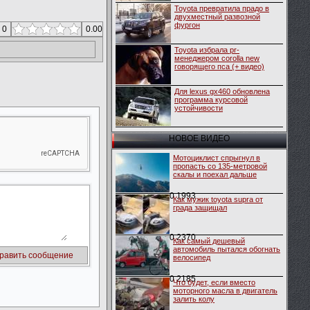
Toyota превратила прадо в
двухместный развозной
фургон
 0
0.00
Toyota избрала pr-
менеджером corolla new
говорящего пса (+ видео)
Для lexus gx460 обновлена
программа курсовой
устойчивости
НОВОЕ ВИДЕО
Мотоциклист спрыгнул в
пропасть со 135-метровой
скалы и поехал дальше
0
1993
Как мужик toyota supra от
града защищал
0
2370
Как самый дешевый
автомобиль пытался обогнать
велосипед
0
2185
Что будет, если вместо
моторного масла в двигатель
залить колу