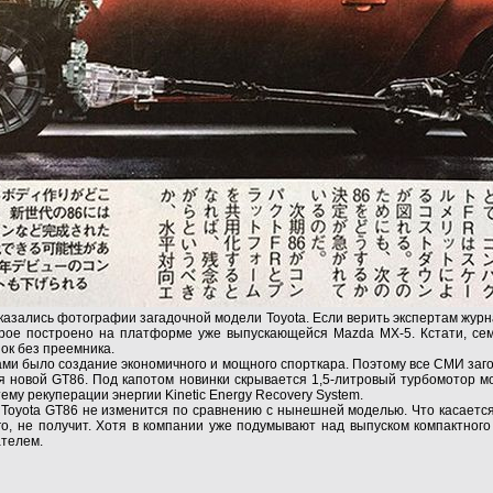
азались фотографии загадочной модели Toyota. Если верить экспертам журна
рое построено на платформе уже выпускающейся Mazda MX-5. Кстати, се
ок без преемника.
ми было создание экономичного и мощного спорткара. Поэтому все СМИ заг
я новой GT86. Под капотом новинки скрывается 1,5-литровый турбомотор мо
ему рекуперации энергии Kinetic Energy Recovery System.
Toyota GT86 не изменится по сравнению с нынешней моделью. Что касается
его, не получит. Хотя в компании уже подумывают над выпуском компактного
ателем.