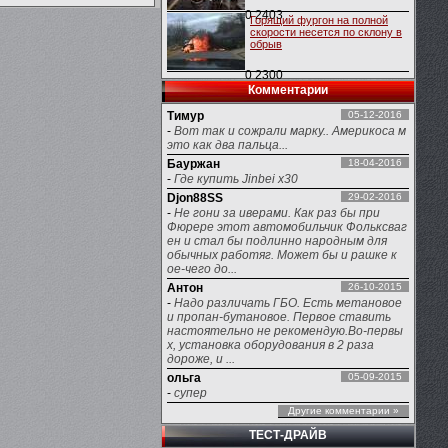
0
2403
Горящий фургон на полной
скорости несется по склону в
обрыв
0
2300
Комментарии
Тимур
05-12-2016
-
Вот так и сожрали марку.. Америкоса м
это как два пальца...
Бауржан
18-04-2016
-
Где купить Jinbei x30
Djon88SS
29-02-2016
-
Не гони за иверами. Как раз бы при
Фюрере этот автомобильчик Фольксваг
ен и стал бы подлинно народным для
обычных работяг. Может бы и рашке к
ое-чего до...
Антон
26-10-2015
-
Надо различать ГБО. Есть метановое
и пропан-бутановое. Первое ставить
настоятельно не рекомендую.Во-первы
х, установка оборудования в 2 раза
дороже, и ...
ольга
05-09-2015
-
супер
Другие комментарии »
ТЕСТ-ДРАЙВ