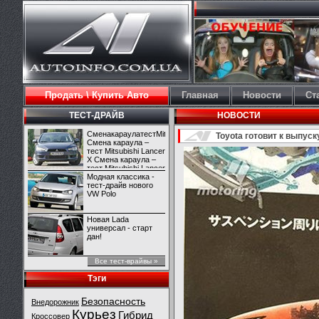
Продать \ Купить Авто
Главная
Новости
Ст
ТЕСТ-ДРАЙВ
НОВОСТИ
СменакараулатестMitsubishiLancerX
Toyota готовит к выпуск
Смена караула –
тест Mitsubishi Lancer
X Смена караула –
тест Mitsubishi Lancer
X
Модная классика -
тест-драйв нового
VW Polo
Новая Lada
универсал - старт
дан!
Все тест-врайвы »
Тэги
Безопасность
Внедорожник
Курьез
Гибрид
Кроссовер