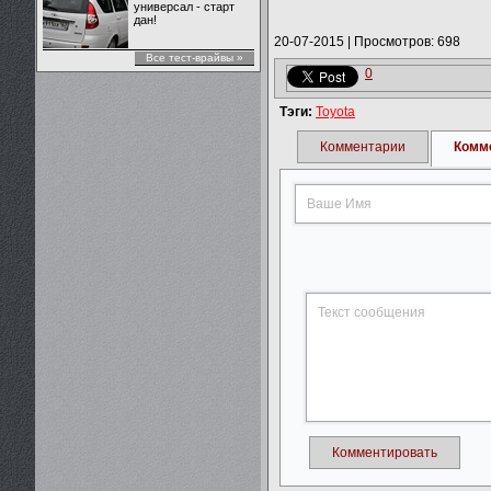
универсал - старт
дан!
20-07-2015
|
Просмотров: 698
Все тест-врайвы »
0
Тэги:
Toyota
Комментарии
Комм
Комментировать