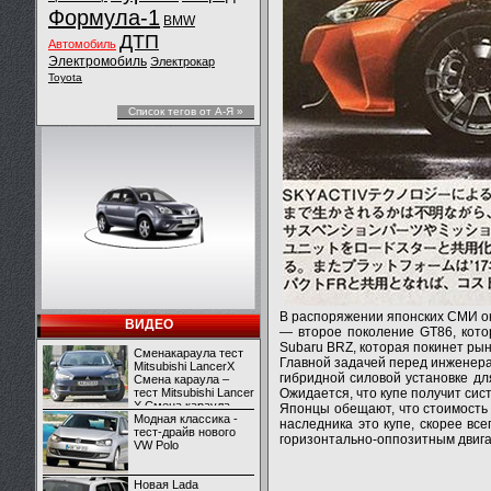
Формула-1
BMW
ДТП
Автомобиль
Электромобиль
Электрокар
Toyota
Список тегов от А-Я »
В распоряжении японских СМИ ок
ВИДЕО
— второе поколение GT86, кото
Subaru BRZ, которая покинет рын
Сменакараула тест
Главной задачей перед инженера
Mitsubishi LancerX
гибридной силовой установке дл
Смена караула –
тест Mitsubishi Lancer
Ожидается, что купе получит сист
X Смена караула –
Японцы обещают, что стоимость 
тест Mitsubishi Lancer
Модная классика -
наследника это купе, скорее вс
X
тест-драйв нового
горизонтально-оппозитным двиг
VW Polo
Новая Lada