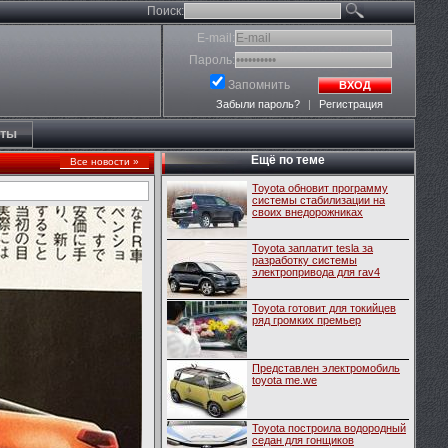
Поиск:
E-mail:
Пароль:
Запомнить
ВХОД
Забыли пароль?
|
Регистрация
кты
Ещё по теме
Все новости »
Toyota обновит программу
системы стабилизации на
своих внедорожниках
Toyota заплатит tesla за
разработку системы
электропривода для rav4
Toyota готовит для токийцев
ряд громких премьер
Представлен электромобиль
toyota me.we
Toyota построила водородный
седан для гонщиков