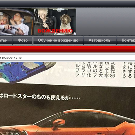
атьи
Фото
Обучение вождению
Автошколы
Конта
у новое купе