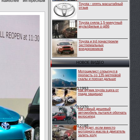
 наиболее интересным
Toyota - опять масштабный
отзыв
Toyota сняла 1,5-минутный
мультфильм о gt86
Toyota и trd понастроили
экстремальных
внедорожников
НОВОЕ ВИДЕО
Мотоциклист спрыгнул в
пропасть со 135-метровой
скалы и поехал дальше
0
1993
Как мужик toyota supra от
града защищал
0
2370
Как самый дешевый
автомобиль пытался обогнать
велосипед
0
2185
Что будет, если вместо
моторного масла в двигатель
залить колу