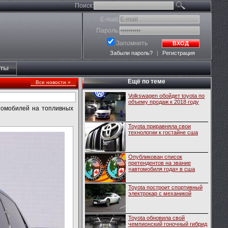
Поиск:
E-mail:
Пароль:
Запомнить
ВХОД
Забыли пароль?
|
Регистрация
кты
Ещё по теме
Все новости »
Volkswagen обойдет toyota по
объему продаж к 2018 году
втомобилей на топливных
Toyota приравняла свои
технологии к гостайне сша
Опубликован список
претендентов на звание
«автомобиля года» в сша
Toyota построит спортивный
электрокар с механикой
Toyota обновила свой
чемпионский гоночный гибрид