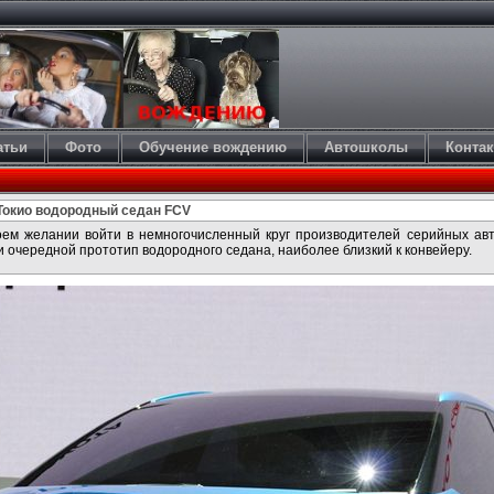
атьи
Фото
Обучение вождению
Автошколы
Конта
 Токио водородный седан FCV
воем желании войти в немногочисленный круг производителей серийных а
и очередной прототип водородного седана, наиболее близкий к конвейеру.