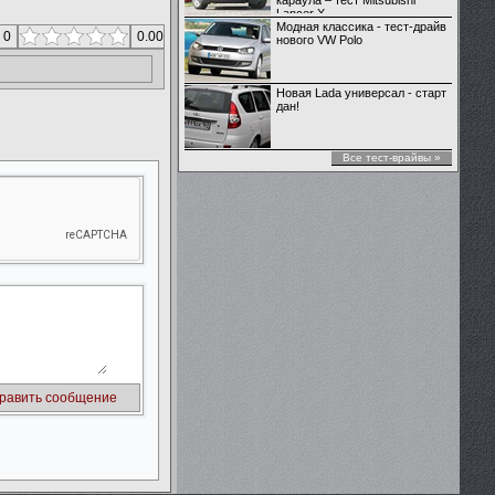
караула – тест Mitsubishi
Lancer X
Модная классика - тест-драйв
 0
0.00
нового VW Polo
Новая Lada универсал - старт
дан!
Все тест-врайвы »