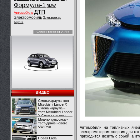
Формула-1
BMW
ДТП
Автомобиль
Электромобиль
Электрокар
Toyota
Список тегов от А-Я »
ВИДЕО
Сменакараула тест
Mitsubishi LancerX
Смена караула –
тест Mitsubishi Lancer
X Смена караула –
тест Mitsubishi Lancer
Модная классика -
X
тест-драйв нового
VW Polo
Автомобили на топливных ячейк
электромотором, энергия для ко
приходится возить с собой, а в
Новая Lada