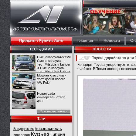
Продать \ Купить Авто
Главная
Новости
Ст
ТЕСТ-ДРАЙВ
НОВОСТИ
СменакараулатестMitsubishiLancerX
Toyota доработала для
Смена караула –
тест Mitsubishi Lancer
Концерн Toyota упорствует в с
X Смена караула –
ячейках. В Токио японцы показал
тест Mitsubishi Lancer
X
Модная классика -
тест-драйв нового
VW Polo
Новая Lada
универсал - старт
дан!
Все тест-врайвы »
Тэги
Безопасность
Внедорожник
Курьез
Гибрид
Кроссовер