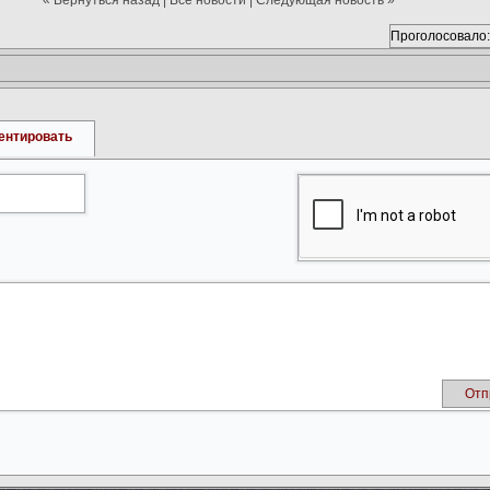
« Вернуться назад
|
Все новости
|
Следующая новость »
Проголосовало:
ентировать