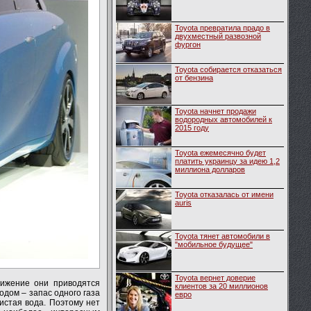
Toyota превратила прадо в
двухместный развозной
фургон
Toyota собирается отказаться
от бензина
Toyota начнет продажи
водородных автомобилей к
2015 году
Toyota ежемесячно будет
платить украинцу за идею 1,2
миллиона долларов
Toyota отказалась от имени
auris
Toyota тянет автомобили в
"мобильное будущее"
Toyota вернет доверие
вижение они приводятся
клиентов за 20 миллионов
одом – запас одного газа
евро
истая вода. Поэтому нет