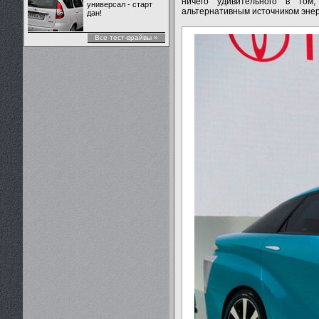
ничего удивительного в том
универсал - старт
альтернативным источником энер
дан!
Все тест-врайвы »