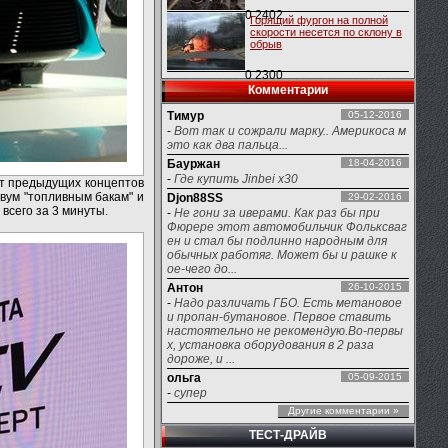
0
2402
Горящий фургон на полной
скорости несется по склону в
обрыв
0
2300
Комментарии
Тимур
05-12-2016
-
Вот так и сожрали марку.. Америкоса м
это как два пальца...
Бауржан
18-04-2016
-
Где купить Jinbei x30
от предыдущих концептов
вум "топливным бакам" и
Djon88SS
29-02-2016
всего за 3 минуты.
-
Не гони за иверами. Как раз бы при
Фюрере этот автомобильчик Фольксваг
ен и стал бы подлинно народным для
обычных работяг. Может бы и рашке к
ое-чего до...
Антон
26-10-2015
-
Надо различать ГБО. Есть метановое
и пропан-бутановое. Первое ставить
настоятельно не рекомендую.Во-первы
х, установка оборудования в 2 раза
дороже, и ...
ольга
05-09-2015
-
супер
Другие комментарии »
ТЕСТ-ДРАЙВ