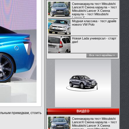
Сменакараула тест Mitsubishi
LancerX Смена караула – тест
Mitsubishi Lancer X Смена
караула – тест Mitsubishi
Lancer X
Модная классика - тест-драйв
нового VW Polo
Новая Lada универсал - старт
дан!
Все тест-врайвы »
ВИДЕО
ельным прикидкам, стоить
Сменакараула тест Mitsubishi
LancerX Смена караула – тест
Mitsubishi Lancer X Смена