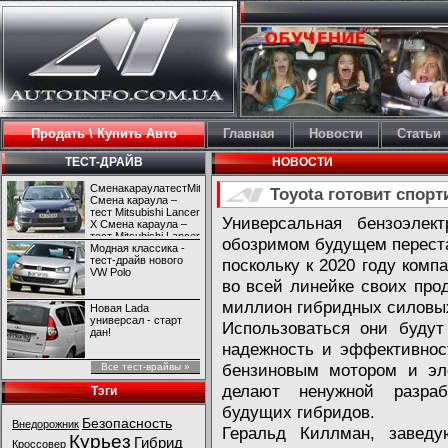
Продать \ Купить Авто
Главная
Новости
Статьи
ТЕСТ-ДРАЙВ
НОВОСТИ
СменакараулатестMitsubishiLancerX
Toyota готовит спор
Смена караула –
тест Mitsubishi Lancer
Универсальная бензоэлект
X Смена караула –
тест Mitsubishi Lancer
обозримом будущем переста
X
Модная классика -
тест-драйв нового
поскольку к 2020 году комп
VW Polo
во всей линейке своих про
миллион гибридных силовых
Новая Lada
универсал - старт
Использоваться они будут
дан!
надежность и эффективнос
бензиновым мотором и эле
Все тест-врайвы »
делают ненужной разраб
Тэги
будущих гибридов.
Безопасность
Внедорожник
Геральд Киллман, заведу
Курьез
Гибрид
Кроссовер