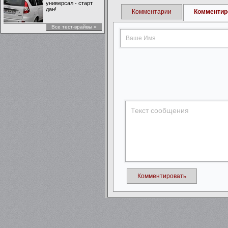
универсал - старт
дан!
Комментарии
Комментир
Все тест-врайвы »
Комментировать