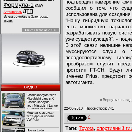
подтвердил намерение комп
Формула-1
BMW
сообщил о том, что сущ
ДТП
Автомобиль
использована для создания
Электромобиль
Электрокар
"Нашу гибридную технолог
Toyota
есть множество варианто
Список тегов от А-Я »
разрабатывать новую систе
уже существующей", - подче
В этой связи нелишне нап
муссируются слухи о т
псевдоспортивному гибр
прообразом служит предс
прототип FT-CH. Будут л
именем Prius, предстоит р
автогиганта.
ВИДЕО
Сменакараула тест
Mitsubishi LancerX
« Вернуться назад
Смена караула –
тест Mitsubishi Lancer
22-06-2010
|
Просмотров: 741
X Смена караула –
тест Mitsubishi Lancer
Модная классика -
X
тест-драйв нового
0
VW Polo
Тэги:
Toyota
,
спортивный ги
Новая Lada