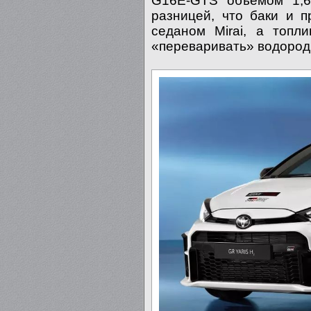
G16E-GTS объемом 1,6
разницей, что баки и 
седаном Mirai, а топл
«переваривать» водород