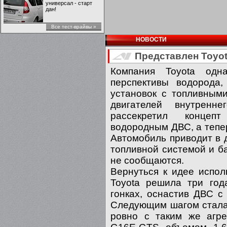
универсал - старт
дан!
Все тест-врайвы »
НОВОСТИ
Представлен Toyot
Компания Toyota одн
перспективы водорода
установок с топливными
двигателей внутренне
рассекретил концеп
водородным ДВС, а тепер
Автомобиль приводит в 
топливной системой и ба
не сообщаются.
Вернуться к идее испол
Toyota решила три год
гонках, оснастив ДВС с 
Следующим шагом стала 
ровно с таким же агре