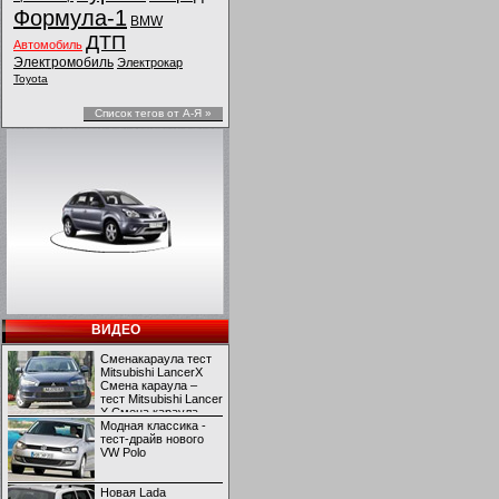
Формула-1
BMW
ДТП
Автомобиль
Электромобиль
Электрокар
Toyota
Список тегов от А-Я »
ВИДЕО
Сменакараула тест
Mitsubishi LancerX
Смена караула –
тест Mitsubishi Lancer
X Смена караула –
тест Mitsubishi Lancer
Модная классика -
X
тест-драйв нового
VW Polo
Новая Lada