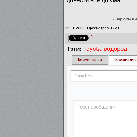
довести всё до ума
« Вернуться 
29-11-2021
|
Просмотров: 1720
0
Тэги:
Toyota
,
водород
Комментарии
Комментир