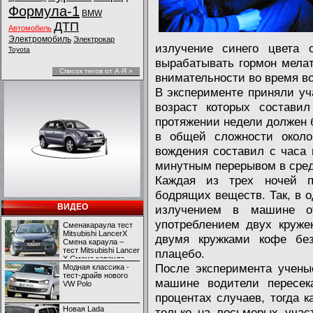
Формула-1
BMW
ДТП
Автомобиль
Электромобиль
Электрокар
излучение синего цвета с
Toyota
вырабатывать гормон мела
Список тегов от А-Я »
внимательности во время в
В эксперименте приняли уч
возраст которых составил
протяжении недели должен б
в общей сложности около
вождения составил с часа 
минутным перерывом в сред
Каждая из трех ночей пр
бодрящих веществ. Так, в о
ВИДЕО
излучением в машине о
употреблением двух круже
Сменакараула тест
Mitsubishi LancerX
двумя кружками кофе бе
Смена караула –
тест Mitsubishi Lancer
плацебо.
X Смена караула –
После эксперимента учены
тест Mitsubishi Lancer
Модная классика -
X
тест-драйв нового
машине водители пересек
VW Polo
процентах случаев, тогда к
Новая Lada
только на восьмерых учас