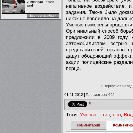
универсал - старт
негативное воздействие, 
дан!
задания. Также было доказ
Все тест-врайвы »
никак не повлияло на дальн
Ученые намерены продолжит
Оригинальный способ борь
предложили в 2009 году к
автомобилистам острые 
представителей органов п
дадут ободряющий эффект. 
акции полицейские раздали
перца.
« Вернуться назад
01-11-2012
|
Просмотров: 695
0
Тэги:
Ученые
,
свет
,
сон
,
Вод
Комментарии
Комментир