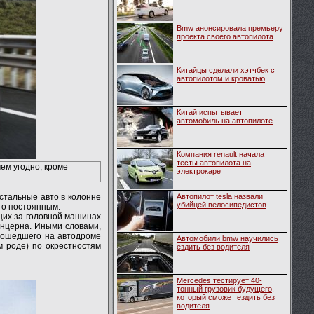
Bmw анонсировала премьеру
проекта своего автопилота
Китайцы сделали хэтчбек с
автопилотом и кроватью
Китай испытывает
автомобиль на автопилоте
Компания renault начала
тесты автопилота на
ем угодно, кроме
электрокаре
стальные авто в колонне
Автопилот tesla назвали
убийцей велосипедистов
го постоянным.
щих за головной машинах
онцерна. Иными словами,
прошедшего на автодроме
Автомобили bmw научились
м роде) по окрестностям
ездить без водителя
Mercedes тестирует 40-
тонный грузовик будущего,
который сможет ездить без
водителя