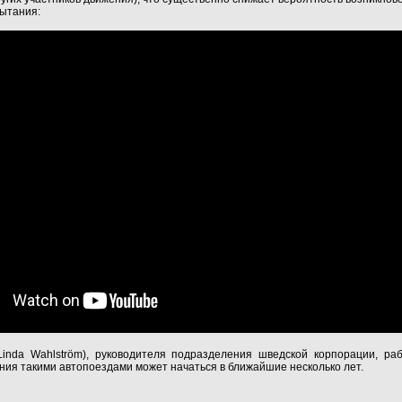
пытания:
inda Wahlström), руководителя подразделения шведской корпорации, р
ния такими автопоездами может начаться в ближайшие несколько лет.