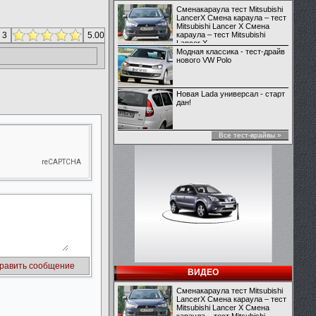
Сменакараула тест Mitsubishi
LancerX Смена караула – тест
Mitsubishi Lancer X Смена
 3
5.00
караула – тест Mitsubishi
Lancer X
Модная классика - тест-драйв
нового VW Polo
Новая Lada универсал - старт
дан!
Все тест-врайвы »
ВИДЕО
Сменакараула тест Mitsubishi
LancerX Смена караула – тест
Mitsubishi Lancer X Смена