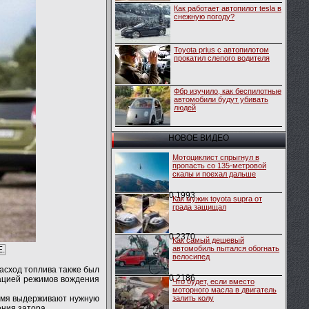
Как работает автопилот tesla в
снежную погоду?
Toyota prius с автопилотом
прокатил слепого водителя
Фбр изучило, как беспилотные
автомобили будут убивать
людей
НОВОЕ ВИДЕО
Мотоциклист спрыгнул в
пропасть со 135-метровой
скалы и поехал дальше
0
1993
Как мужик toyota supra от
града защищал
0
2370
Как самый дешевый
автомобиль пытался обогнать
E.
велосипед
Расход топлива также был
0
2186
ацией режимов вождения
Что будет, если вместо
моторного масла в двигатель
ремя выдерживают нужную
залить колу
ения затора.