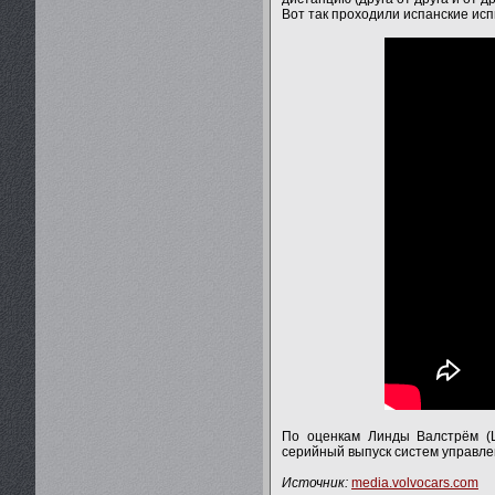
Вот так проходили испанские ис
По оценкам Линды Валстрём (L
серийный выпуск систем управле
Источник:
media.volvocars.com