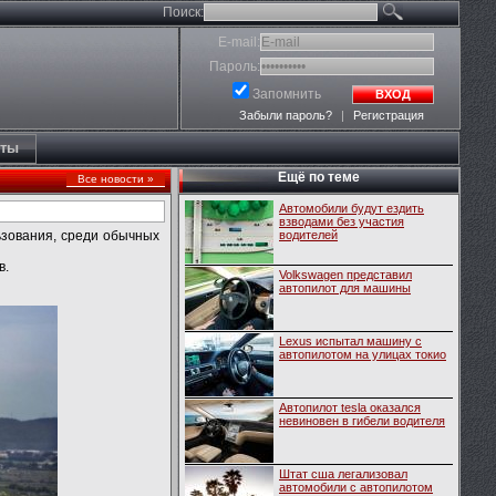
Поиск:
E-mail:
Пароль:
Запомнить
ВХОД
Забыли пароль?
|
Регистрация
кты
Ещё по теме
Все новости »
Автомобили будут ездить
взводами без участия
ьзования, среди обычных
водителей
в.
Volkswagen представил
автопилот для машины
Lexus испытал машину с
автопилотом на улицах токио
Автопилот tesla оказался
невиновен в гибели водителя
Штат сша легализовал
автомобили с автопилотом