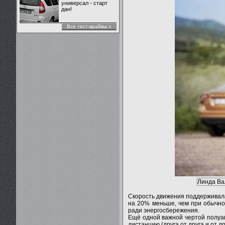
универсал - старт
дан!
Все тест-врайвы »
Линда Ва
Скорость движения поддерживалас
на 20% меньше, чем при обычно
ради энергосбережения.
Ещё одной важной чертой полуа
дистанцию (друга от друга и от 