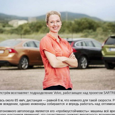
лстрём возглавляет подразделение Volvo, работающее над проектом SARTR
ь около 85 км/ч, дистанция — равной 6 м, что немного для такой скорости. 
м вождении, однако инженеры собираются и впредь работать над оптимиз
втономного автопоезда является его «пробкоустойчивость»: машины всё в
других участников движения), что существенно снижает вероятность возникнов