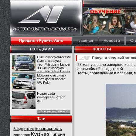
Продать \ Купить Авто
Главная
Новости
Ст
ТЕСТ-ДРАЙВ
НОВОСТИ
СменакараулатестMitsubishiLancerX
Полуавтономный автопо
Смена караула –
тест Mitsubishi Lancer
28 мая успешно завершились пе
X Смена караула –
автомобилей и водителей.
тест Mitsubishi Lancer
Тесты, проведённые в Испании, 
X
Модная классика -
тест-драйв нового
VW Polo
Новая Lada
универсал - старт
дан!
Все тест-врайвы »
Тэги
Безопасность
Внедорожник
Курьез
Гибрид
Кроссовер