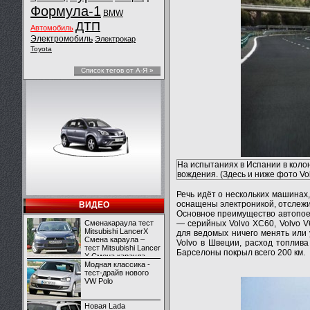
Формула-1
BMW
ДТП
Автомобиль
Электромобиль
Электрокар
Toyota
Список тегов от А-Я »
На испытаниях в Испании в коло
вождения. (Здесь и ниже фото Vol
Речь идёт о нескольких машинах
оснащены электроникой, отслеж
ВИДЕО
Основное преимущество автопое
Сменакараула тест
— серийных Volvo XC60, Volvo V
Mitsubishi LancerX
для ведомых ничего менять или
Смена караула –
Volvo в Швеции, расход топлив
тест Mitsubishi Lancer
Барселоны покрыл всего 200 км.
X Смена караула –
тест Mitsubishi Lancer
Модная классика -
X
тест-драйв нового
VW Polo
Новая Lada