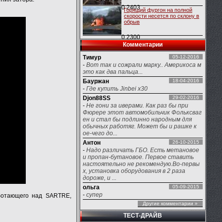
0
2403
Горящий фургон на полной
скорости несется по склону в
обрыв
0
2300
Комментарии
Тимур
05-12-2016
-
Вот так и сожрали марку.. Америкоса м
это как два пальца...
Бауржан
18-04-2016
-
Где купить Jinbei x30
Djon88SS
29-02-2016
-
Не гони за иверами. Как раз бы при
Фюрере этот автомобильчик Фольксваг
ен и стал бы подлинно народным для
обычных работяг. Может бы и рашке к
ое-чего до...
Антон
26-10-2015
-
Надо различать ГБО. Есть метановое
и пропан-бутановое. Первое ставить
настоятельно не рекомендую.Во-первы
х, установка оборудования в 2 раза
дороже, и ...
ольга
05-09-2015
-
супер
аботающего над SARTRE,
Другие комментарии »
ТЕСТ-ДРАЙВ