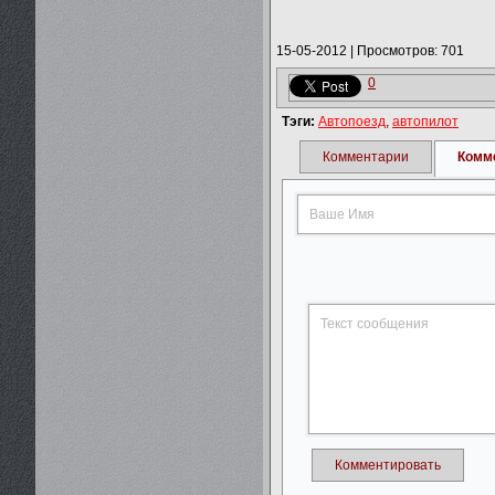
15-05-2012
|
Просмотров: 701
0
Тэги:
Автопоезд
,
автопилот
Комментарии
Комм
Комментировать