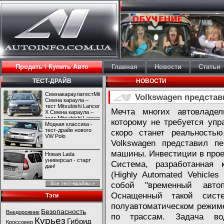
Продать \ Купить Авто
Главная
Новости
Статьи
ТЕСТ-ДРАЙВ
НОВОСТИ
СменакараулатестMitsubishiLancerX
Volkswagen предста
Смена караула –
тест Mitsubishi Lancer
Мечта многих автовладел
X Смена караула –
тест Mitsubishi Lancer
которому не требуется упр
X
Модная классика -
тест-драйв нового
скоро станет реальность
VW Polo
Volkswagen представил п
машины. Инвестиции в проек
Новая Lada
универсал - старт
Система, разработанная 
дан!
(Highly Automated Vehicles 
собой "временный автоп
Все тест-врайвы »
Оснащенный такой сист
Тэги
полуавтоматическом режиме 
Безопасность
Внедорожник
по трассам. Задача во
Курьез
Гибрид
Кроссовер