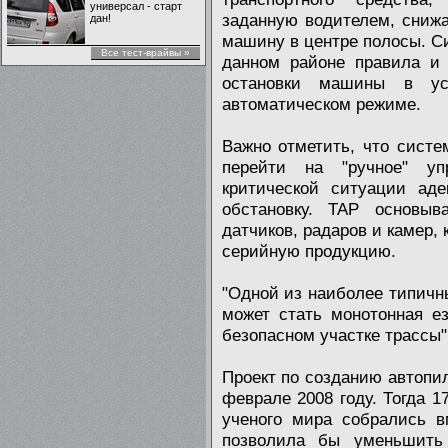
универсал - старт
заданную водителем, снижа
дан!
машину в центре полосы. С
Все тест-врайвы »
данном районе правила и 
остановки машины в ус
автоматическом режиме.
Важно отметить, что сист
перейти на "ручное" у
критической ситуации аде
обстановку. TAP основыв
датчиков, радаров и камер,
серийную продукцию.
"Одной из наиболее типич
может стать монотонная е
безопасном участке трассы"
Проект по созданию автопи
феврале 2008 году. Тогда 1
ученого мира собрались в
позволила бы уменьшить 