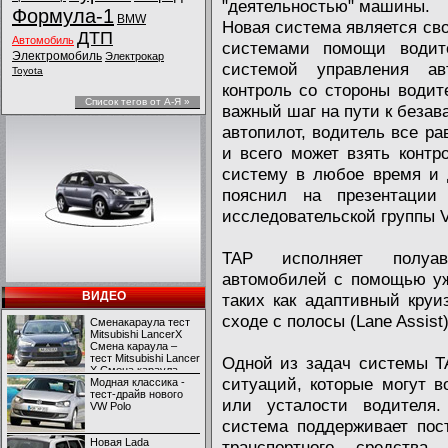
"деятельностью" машины.
Формула-1
BMW
Новая система является с
ДТП
Автомобиль
системами помощи водит
Электромобиль
Электрокар
системой управления ав
Toyota
контроль со стороны водите
Список тегов от А-Я »
важный шаг на пути к безав
автопилот, водитель все ра
и всего может взять контр
систему в любое время и д
пояснил на презентации 
исследовательской группы 
TAP исполняет полуав
автомобилей с помощью уж
ВИДЕО
таких как адаптивный круи
сходе с полосы (Lane Assist)
Сменакараула тест
Mitsubishi LancerX
Смена караула –
тест Mitsubishi Lancer
Одной из задач системы T
X Смена караула –
ситуаций, которые могут в
тест Mitsubishi Lancer
Модная классика -
X
тест-драйв нового
или усталости водителя
VW Polo
система поддерживает пос
Новая Lada
транспортного средства,