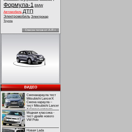
Формула-1
BMW
ДТП
Автомобиль
Электромобиль
Электрокар
Toyota
Список тегов от А-Я »
ВИДЕО
Сменакараула тест
Mitsubishi LancerX
Смена караула –
тест Mitsubishi Lancer
X Смена караула –
тест Mitsubishi Lancer
Модная классика -
X
тест-драйв нового
VW Polo
Новая Lada