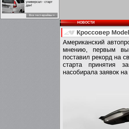
универсал - старт
дан!
Все тест-врайвы »
НОВОСТИ
Кроссовер Model
Американский автопро
мнению, первым вып
поставил рекорд на св
старта принятия з
насобирала заявок на