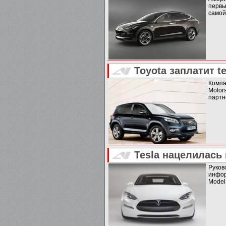
первы
самой 
Toyota заплатит t
Компа
Moto
партн
Tesla нацелилась 
Руков
инфор
Model