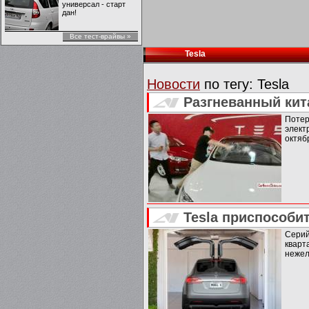
универсал - старт
дан!
Все тест-врайвы »
Tesla
Новости
по тегу:
Tesla
Разгневанный кит
Поте
элект
октяб
Tesla приспособи
Серий
кварт
нежел