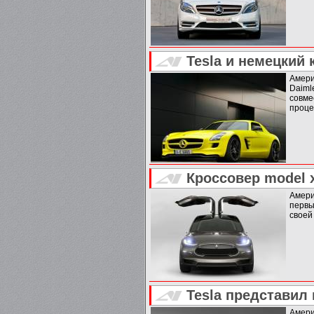
Tesla и немецкий
Амери
Daim
совме
проце
Кроссовер model 
Амери
первы
своей
Tesla представил
Амери