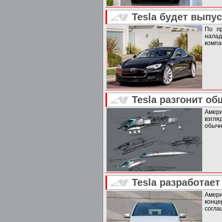
Tesla будет выпу
По пр
налад
компа
Tesla разгонит о
Амери
взгля
обычн
Tesla разработае
Амери
конц
согла