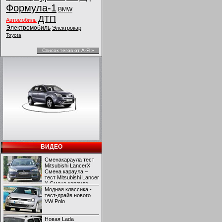
Формула-1
BMW
ДТП
Автомобиль
Электромобиль
Электрокар
Toyota
Список тегов от А-Я »
ВИДЕО
Сменакараула тест
Mitsubishi LancerX
Смена караула –
тест Mitsubishi Lancer
X Смена караула –
тест Mitsubishi Lancer
Модная классика -
X
тест-драйв нового
VW Polo
Новая Lada