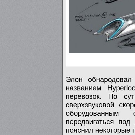
Элон обнародовал 
названием Hyperlo
перевозок. По су
сверхзвуковой ско
оборудованным 
передвигаться под
пояснил некоторые п