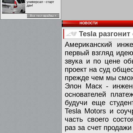
универсал - старт
дан!
Все тест-врайвы »
НОВОСТИ
Tesla разгонит
Американский инж
первый взгляд идею
звука и по цене об
проект на суд общес
прежде чем мы смож
Элон Маск - инжен
основателей плате
будучи еще студен
Tesla Motors и соу
часть своего сост
раз за счет продажи