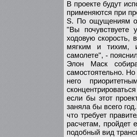
В проекте будут исп
применяются при про
S. По ощущениям от
"Вы почувствуете 
ходовую скорость, в
мягким и тихим, и
самолете", - поясни
Элон Маск собира
самостоятельно. Но 
него приоритетн
сконцентрироваться
если бы этот проек
заняла бы всего год
что требует правите
расчетам, пройдет 
подобный вид транс