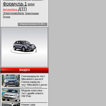
Формула-1
BMW
ДТП
Автомобиль
Электромобиль
Электрокар
Toyota
Список тегов от А-Я »
ВИДЕО
Сменакараула тест
Mitsubishi LancerX
Смена караула –
тест Mitsubishi Lancer
X Смена караула –
тест Mitsubishi Lancer
Модная классика -
X
тест-драйв нового
VW Polo
Новая Lada