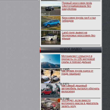
Первый кроссовер tesla
сфотографировали без
камуфляжа
Кроссовер toyota rav4 стал
гибридом
Land rover вывел на
бездорожье кроссовер без
крыши
НОВОЕ ВИДЕО
Мотоциклист спрыгнул в
пропасть со 135-метровой
скалы и поехал дальше
0
1995
Как мужик toyota supra от
града защищал
0
2371
Как самый дешевый
автомобиль пытался обогнать
велосипед
0
2186
Что будет, если вместо
моторного масла в двигатель
залить колу