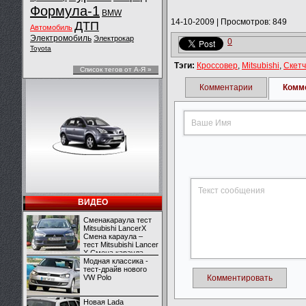
Формула-1
BMW
14-10-2009
|
Просмотров: 849
ДТП
Автомобиль
Электромобиль
Электрокар
0
Toyota
Тэги:
Кроссовер
,
Mitsubishi
,
Скетч
Список тегов от А-Я »
Комментарии
Комм
ВИДЕО
Сменакараула тест
Mitsubishi LancerX
Смена караула –
тест Mitsubishi Lancer
X Смена караула –
тест Mitsubishi Lancer
Модная классика -
X
тест-драйв нового
VW Polo
Комментировать
Новая Lada