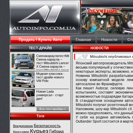
Продать \ Купить Авто
Главная
Новости
Ст
ТЕСТ-ДРАЙВ
НОВОСТИ
СменакараулатестMitsubishiLancerX
Mitsubishi опубликовал
Смена караула –
тест Mitsubishi Lancer
Японский автопроизводитель Mits
X Смена караула –
весьма популярный у отечественн
тест Mitsubishi Lancer
некоторые эксперты, возможно, 
X
Модная классика -
Новинка Mitsubishi разрабатыва
тест-драйв нового
основу компактной модели ля
VW Polo
автосалоне во Франкфурте.
Как пишет Autocar, силовую лин
Новая Lada
испытаниях, составят экономич
универсал - старт
возможностью подзарядки батаре
дан!
В стандартном оснащении авто
Mitsubishi получат розеточный 
Напомним, шоу-кар Mitsubishi c
Все тест-врайвы »
можно предположить, что данный 
Тэги
У себя на родине автомобиль 
Outlander Sport состоится в мар
Безопасность
Внедорожник
Курьез
Гибрид
Кроссовер