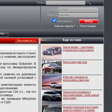
Поиск:
E-mail:
Пароль:
Запомнить
ВХОД
Забыли пароль?
|
Регистрация
кты
Ещё по теме
Все новости »
Dacia duster - смотрины
румынского кроссовера
перником которого станет
 у новинки, как полагают
Кроссовер tata aria
 кроссовер Outlander. В
азад на международном
был замечен на дорожных
В lincoln сделали из
ой силовой установкой с
кроссовера лимузин
 комплектациях клиенты
сцеплениями.
остью 134 л.с., так что
Ssangyong понемногу
оссовера.
рассекречивает свой новый
кроссовер
же премьера Mitsubishi
ы и США.
Концептуальный кроссовер
audi q2 привезут в париж