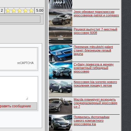
 2
5.00
Jeep обновил трансмиссии
кроссоверов patriot и compass
Peugeot выпустит 7-местный
кроссовер 6008
Преемник mitsubishi galant
станет близнецом renault
laguna
Субару привезла в женеву
компактный гибридный
кроссовер
Кроссовер kia sorento нового
поколения покажут летом
Mazda планирует возродить
среднеразмерный кроссовер
cx-7
Появились фотографии
самого компактного
кроссовера kia