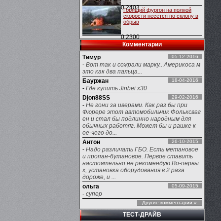
0
2403
Горящий фургон на полной
скорости несется по склону в
обрыв
0
2300
Комментарии
Тимур
05-12-2016
-
Вот так и сожрали марку.. Америкоса м
это как два пальца...
Бауржан
18-04-2016
-
Где купить Jinbei x30
Djon88SS
29-02-2016
-
Не гони за иверами. Как раз бы при
Фюрере этот автомобильчик Фольксваг
ен и стал бы подлинно народным для
обычных работяг. Может бы и рашке к
ое-чего до...
Антон
26-10-2015
-
Надо различать ГБО. Есть метановое
и пропан-бутановое. Первое ставить
настоятельно не рекомендую.Во-первы
х, установка оборудования в 2 раза
дороже, и ...
ольга
05-09-2015
-
супер
Другие комментарии »
ТЕСТ-ДРАЙВ