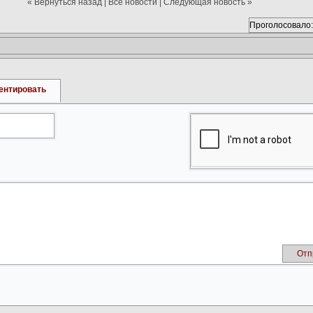
« Вернуться назад
|
Все новости
|
Следующая новость »
Проголосовало:
ентировать