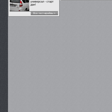
универсал - старт
дан!
Все тест-врайвы »