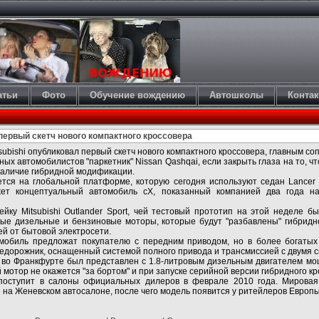
атьи
Фото
Обучение вождению
Автошколы
Конта
 первый скетч нового компактного кроссовера
ubishi опубликовал первый скетч нового компактного кроссовера, главным со
ых автомобилистов "паркетник" Nissan Qashqai, если закрыть глаза на то, что
наличие гибридной модификации.
ется на глобальной платформе, которую сегодня используют седан Lancer и
жет концептуальный автомобиль cX, показанный компанией два года н
ейку Mitsubishi Outlander Sport, чей тестовый прототип на этой неделе 
ные дизельные и бензиновые моторы, которые будут "разбавлены" гибридн
й от бытовой электросети.
мобиль предложат покупателю с передним приводом, но в более богатых
внедорожник, оснащенный системой полного привода и трансмиссией с двумя 
X во Франкфурте был представлен с 1.8-литровым дизельным двигателем мощн
мотор не окажется "за бортом" и при запуске серийной версии гибридного кр
поступит в салоны официальных дилеров в феврале 2010 года. Мировая 
те на Женевском автосалоне, после чего модель появится у ритейлеров Европ