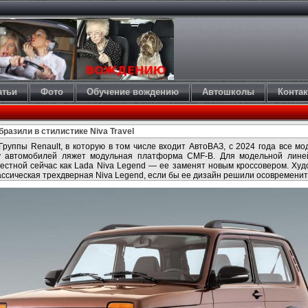
атьи
Фото
Обучение вождению
Автошколы
Конта
разили в стилистике Niva Travel
Группы Renault, в которую в том числе входит АвтоВАЗ, с 2024 года все мо
у автомобилей ляжет модульная платформа CMF-B. Для модельной лине
звестной сейчас как Lada Niva Legend — ее заменят новым кроссовером. Худ
ассическая трехдверная Niva Legend, если бы ее дизайн решили осовременит