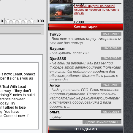
0
2403
Горящий фургон на полной
скорости несется по склону в
обрыв
 0
0.00
0
2300
Комментарии
Тимур
05-12-2016
-
Вот так и сожрали марку.. Америкоса м
это как два пальца...
Бауржан
18-04-2016
-
Где купить Jinbei x30
Djon88SS
29-02-2016
-
Не гони за иверами. Как раз бы при
Фюрере этот автомобильчик Фольксваг
ен и стал бы подлинно народным для
ere’s how: LeadConnect
обычных работяг. Может бы и рашке к
er. It signals you as
ое-чего до...
Антон
26-10-2015
S Text With Lead
-
Надо различать ГБО. Есть метановое
t way. If they don’t
и пропан-бутановое. Первое ставить
 doing?” notes to build
настоятельно не рекомендую.Во-первы
fference between
х, установка оборудования в 2 раза
today! Try
дороже, и ...
t afford to lose
ng. You have
ольга
05-09-2015
eadConnect now. If
-
супер
Другие комментарии »
ТЕСТ-ДРАЙВ