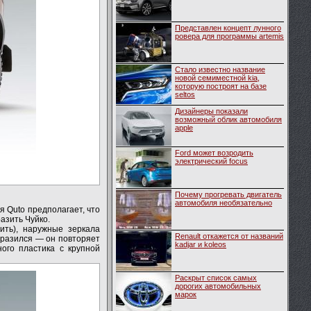
Представлен концепт лунного
ровера для программы artemis
Стало известно название
новой семиместной kia,
которую построят на базе
seltos
Дизайнеры показали
возможный облик автомобиля
apple
Ford может возродить
электрический focus
Почему прогревать двигатель
автомобиля необязательно
я Quto предполагает, что
азить Чуйко.
ить), наружные зеркала
Renault откажется от названий
образился — он повторяет
kadjar и koleos
ого пластика с крупной
Раскрыт список самых
дорогих автомобильных
марок