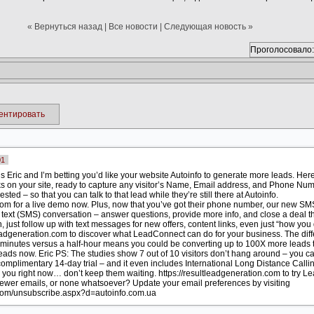
« Вернуться назад
|
Все новости
|
Следующая новость »
Проголосовало:
ентировать
01
s Eric and I’m betting you’d like your website Autoinfo to generate more leads. H
ks on your site, ready to capture any visitor’s Name, Email address, and Phone Numb
sted – so that you can talk to that lead while they’re still there at Autoinfo.
.com for a live demo now. Plus, now that you’ve got their phone number, our new SM
a text (SMS) conversation – answer questions, provide more info, and close a deal tha
, just follow up with text messages for new offers, content links, even just “how you
ltleadgeneration.com to discover what LeadConnect can do for your business. The di
minutes versus a half-hour means you could be converting up to 100X more leads 
ds now. Eric PS: The studies show 7 out of 10 visitors don’t hang around – you can’
omplimentary 14-day trial – and it even includes International Long Distance Calli
h you right now… don’t keep them waiting. https://resultleadgeneration.com to try L
 fewer emails, or none whatsoever? Update your email preferences by visiting
n.com/unsubscribe.aspx?d=autoinfo.com.ua