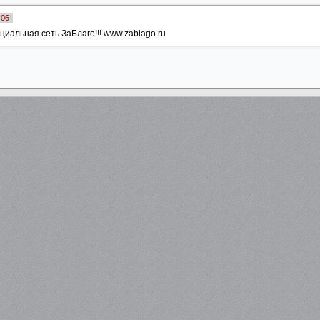
:06
циальная сеть ЗаБлаго!!! www.zablago.ru