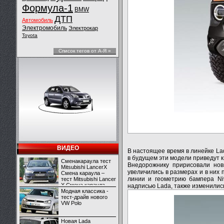
Формула-1
BMW
ДТП
Автомобиль
Электромобиль
Электрокар
Toyota
Список тегов от А-Я »
ВИДЕО
В настоящее время в линейке Lad
в будущем эти модели приведут 
Сменакараула тест
Внедорожнику пририсовали нов
Mitsubishi LancerX
увеличились в размерах и в них
Смена караула –
линии и геометрию бампера Niv
тест Mitsubishi Lancer
X Смена караула –
надписью Lada, также изменилис
тест Mitsubishi Lancer
Модная классика -
X
тест-драйв нового
VW Polo
Новая Lada