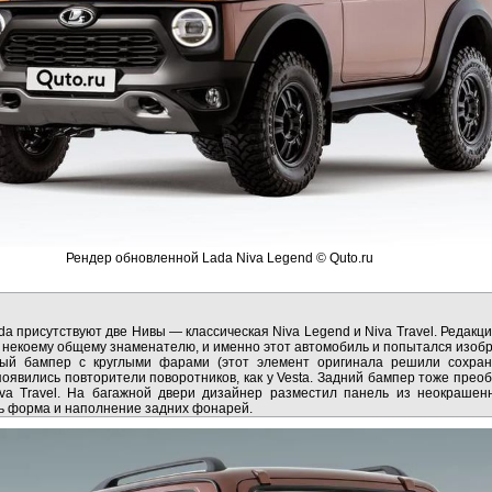
Рендер обновленной Lada Niva Legend © Quto.ru
a присутствуют две Нивы — классическая Niva Legend и Niva Travel. Редакци
к некоему общему знаменателю, и именно этот автомобиль и попытался изобр
ый бампер с круглыми фарами (этот элемент оригинала решили сохран
 появились повторители поворотников, как у Vesta. Задний бампер тоже пре
a Travel. На багажной двери дизайнер разместил панель из неокрашенн
ь форма и наполнение задних фонарей.