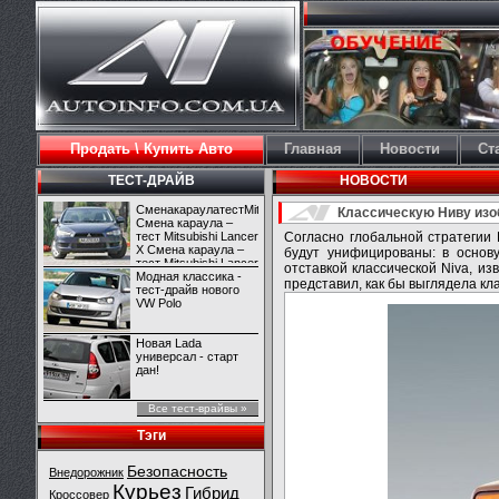
Продать \ Купить Авто
Главная
Новости
Ст
ТЕСТ-ДРАЙВ
НОВОСТИ
СменакараулатестMitsubishiLancerX
Классическую Ниву изоб
Смена караула –
тест Mitsubishi Lancer
Согласно глобальной стратегии 
X Смена караула –
будут унифицированы: в основ
тест Mitsubishi Lancer
отставкой классической Niva, и
X
Модная классика -
представил, как бы выглядела кл
тест-драйв нового
VW Polo
Новая Lada
универсал - старт
дан!
Все тест-врайвы »
Тэги
Безопасность
Внедорожник
Курьез
Гибрид
Кроссовер