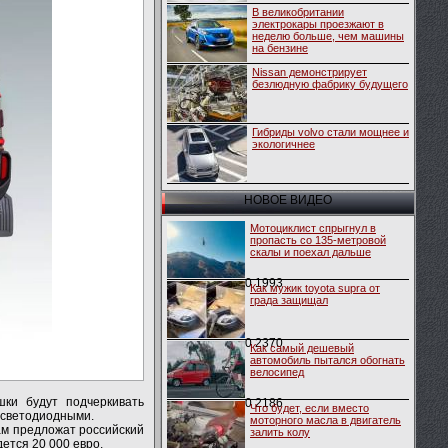
В великобритании
электрокары проезжают в
неделю больше, чем машины
на бензине
Nissan демонстрирует
безлюдную фабрику будущего
Гибриды volvo стали мощнее и
экологичнее
НОВОЕ ВИДЕО
Мотоциклист спрыгнул в
пропасть со 135-метровой
скалы и поехал дальше
0
1993
Как мужик toyota supra от
града защищал
0
2370
Как самый дешевый
автомобиль пытался обогнать
велосипед
шки будут подчеркивать
0
2186
Что будет, если вместо
 светодиодными.
моторного масла в двигатель
цам предложат российский
залить колу
ется 20 000 евро.