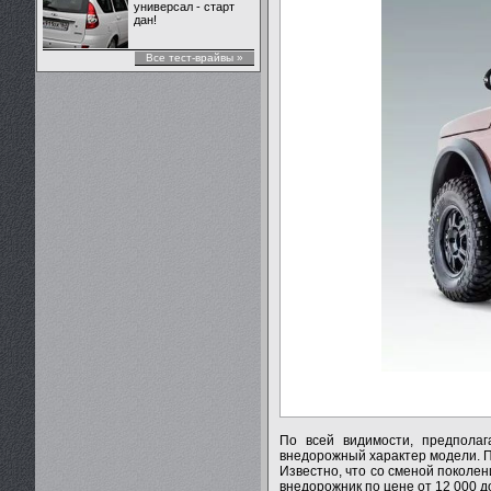
универсал - старт
дан!
Все тест-врайвы »
По всей видимости, предполаг
внедорожный характер модели. 
Известно, что со сменой поколе
внедорожник по цене от 12 000 д