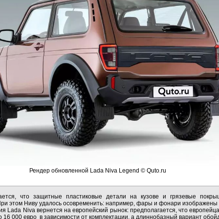
Рендер обновленной Lada Niva Legend © Quto.ru
ается, что защитные пластиковые детали на кузове и грязевые покры
При этом Ниву удалось осовременить: например, фары и фонари изображены
ния Lada Niva вернется на европейский рынок: предполагается, что европей
о 16 000 евро в зависимости от комплектации, а длиннобазный вариант обойд