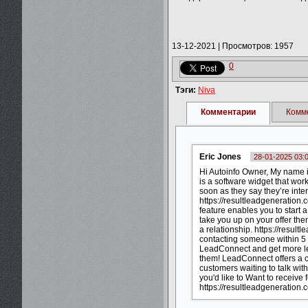
13-12-2021
|
Просмотров: 1957
0
Тэги:
Niva
Комментарии
Комм
Eric Jones
28-01-2025 03:
Hi Autoinfo Owner, My name i
is a software widget that wor
soon as they say they’re intere
https://resultleadgeneration
feature enables you to start 
take you up on your offer then
a relationship. https://resu
contacting someone within 5 
LeadConnect and get more lea
them! LeadConnect offers a c
customers waiting to talk wit
you'd like to Want to receive
https://resultleadgeneratio