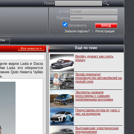
Поиск:
E-mail:
Пароль:
Запомнить
ВХОД
Забыли пароль?
|
Регистрация
кты
Ещё по теме
Все новости »
Bentley думает как снять
крышу
дели марок Lada и Dacia
йки Lada это обернется
ожник Quto Никита Чуйко
Skoda прекратит
ь.
производство автомобилей на
долгий срок
Эксперты назвали
кроссоверы с самыми
проблемными моторами
Представлен toyota gr yaris с
двс на водороде
Вьетнамские электрические
внедорожники