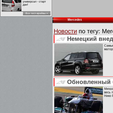
универсал - старт
дан!
Все тест-врайвы »
Mercedes
Новости
по тегу:
Mer
Немецкий внед
Самы
матор
Обновленный б
Михаэ
весь 
Нико Р