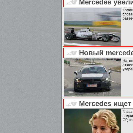
Mercedes увел
Коман
слова
разве
Новый mercede
На по
отказ
увере
Mercedes ищет
Глава
подпи
GP, ко