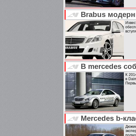
Brabus модерн
Извес
обесп
вступя
В mercedes со
К 201
в Dai
Первы
Mercedes b-кла
Дюжин
экспе
полно