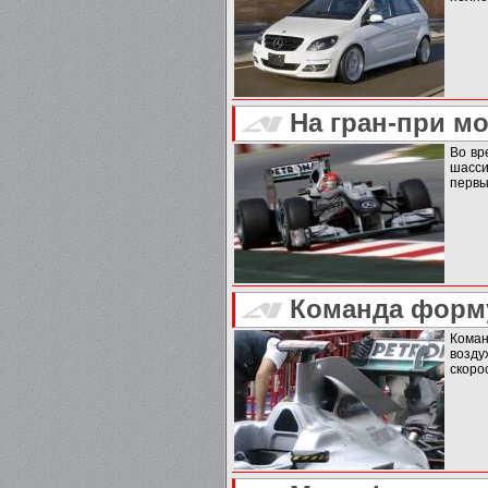
На гран-при м
Во вр
шасси
первы
Команда форму
Коман
возду
скоро