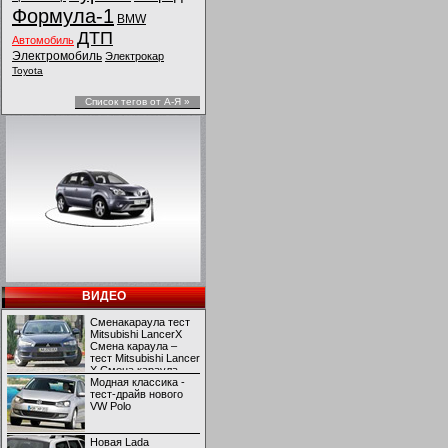
Формула-1
BMW
ДТП
Автомобиль
Электромобиль
Электрокар
Toyota
Список тегов от А-Я »
ВИДЕО
Сменакараула тест
Mitsubishi LancerX
Смена караула –
тест Mitsubishi Lancer
X Смена караула –
тест Mitsubishi Lancer
Модная классика -
X
тест-драйв нового
VW Polo
Новая Lada