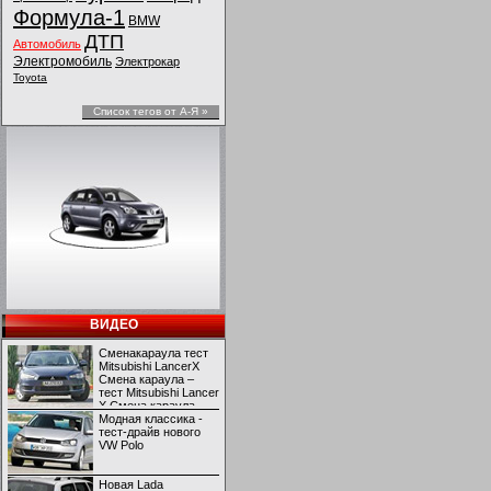
Формула-1
BMW
ДТП
Автомобиль
Электромобиль
Электрокар
Toyota
Список тегов от А-Я »
ВИДЕО
Сменакараула тест
Mitsubishi LancerX
Смена караула –
тест Mitsubishi Lancer
X Смена караула –
тест Mitsubishi Lancer
Модная классика -
X
тест-драйв нового
VW Polo
Новая Lada