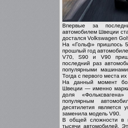
Впервые за послед
автомобилем Швеции стал
достался Volkswagen Gol
На «Гольф» пришлось 5
прошлый год автомобилей
V70, S90 и V90 приш
последний раз автомоб
популярными машинами 
Тогда с первого места их
На данный момент бо
Швеции — именно марки V
доля «Фольксвагена»
популярным автомоб
десятилетия является 
заменила модель V90.
В общей сложности в 
тысячи автомобилей. Э