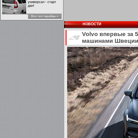
универсал - старт
дан!
Все тест-врайвы »
НОВОСТИ
Volvo впервые за 
машинами Швеци