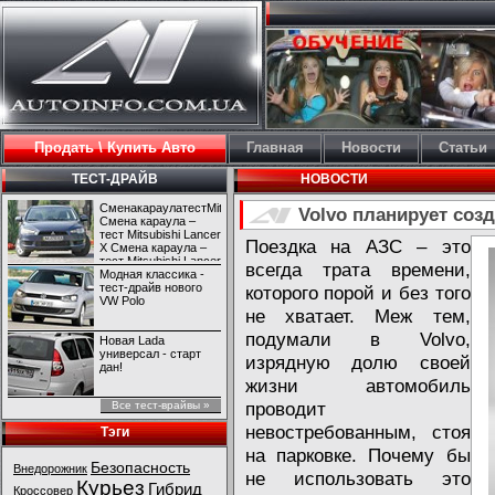
Продать \ Купить Авто
Главная
Новости
Статьи
ТЕСТ-ДРАЙВ
НОВОСТИ
СменакараулатестMitsubishiLancerX
Volvo планирует со
Смена караула –
тест Mitsubishi Lancer
Поездка на АЗС – это
X Смена караула –
тест Mitsubishi Lancer
всегда трата времени,
X
Модная классика -
тест-драйв нового
которого порой и без того
VW Polo
не хватает. Меж тем,
подумали в Volvo,
Новая Lada
универсал - старт
изрядную долю своей
дан!
жизни автомобиль
проводит
Все тест-врайвы »
невостребованным, стоя
Тэги
на парковке. Почему бы
Безопасность
Внедорожник
не использовать это
Курьез
Гибрид
Кроссовер