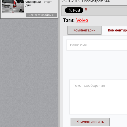
25-01-2015
|
Просмотров: 644
универсал - старт
дан!
0
Все тест-врайвы »
Тэги:
Volvo
Комментарии
Комментир
Комментировать