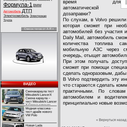
время для
Формула-1
BMW
автоматической
ДТП
Автомобиль
дозаправки?
Электромобиль
Электрокар
По слухам, в Volvo решили
Toyota
которая сможет при необ
Список тегов от А-Я »
автомобилей без участия и
Daily Mail, автомобиль смо
количества топлива са
мобильную АЗС через см
очередь, отыщет автомобиль
При этом получать доступ
сможет при помощи специал
сделать одноразовым, дабы
В Volvo подтвердить эту и
ВИДЕО
что стараются сделать ком
практичными. По словам
Сменакараула тест
Mitsubishi LancerX
автомобилем и водителе
Смена караула –
тест Mitsubishi Lancer
принципиально новые возмо
X Смена караула –
тест Mitsubishi Lancer
Модная классика -
X
тест-драйв нового
VW Polo
« Вернуться назад
Новая Lada