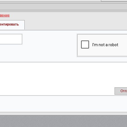
овение
ентировать