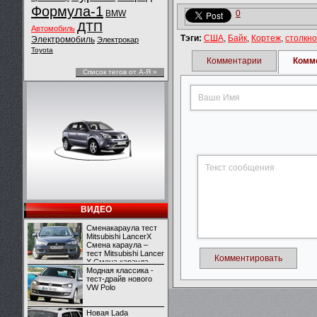
Формула-1
BMW
0
ДТП
Автомобиль
Тэги:
США
,
Байк
,
Кортеж
,
столкн
Электромобиль
Электрокар
Toyota
Комментарии
Комм
Список тегов от А-Я »
ВИДЕО
Сменакараула тест
Mitsubishi LancerX
Смена караула –
тест Mitsubishi Lancer
Комментировать
X Смена караула –
тест Mitsubishi Lancer
Модная классика -
X
тест-драйв нового
VW Polo
Новая Lada