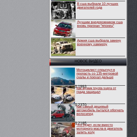
В сша выбрали 10 лучших
двигателей года
Лучшим внедорожником сша
вновь признан "японец"
Армия сша выбрала замену
военному хаммеру
НОВОЕ ВИДЕО
Мотоциклист спрыгнул в
пропасть со 135-метровой
скалы и поехал дальше
0
1993
Как мужик toyota supra от
града защищал
0
2370
Как самый дешевый
автомобиль пытался обогнать
велосипед
0
2185
Что будет, если вместо
моторного масла в двигатель
залить колу