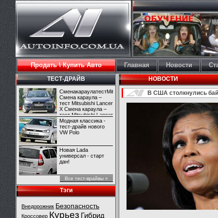
Продать \ Купить Авто
Главная
Новости
Ст
ТЕСТ-ДРАЙВ
НОВОСТИ
СменакараулатестMitsubishiLancerX
В США столкнулись бай
Смена караула –
тест Mitsubishi Lancer
X Смена караула –
тест Mitsubishi Lancer
X
Модная классика -
тест-драйв нового
VW Polo
Новая Lada
универсал - старт
дан!
Все тест-врайвы »
Тэги
Безопасность
Внедорожник
Курьез
Гибрид
Кроссовер