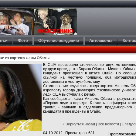
атьи
Фото
Обучение вождению
Автошколы
Конта
ки из кортежа жены Обамы
В США произошло столкновение двух мотоциклис
супруги президента Барака Обамы – Мишель Обамы
Инцидент произошел в штате Огайо. По сообщ
ссылкой на местную полицию, оба мотоциклис
доставлены в местную больницу.
Столкновение случилось, когда кортеж Мишель Об
аэропорту города Делавэриз Уэслианского универс
леди США выступала с речью.
Как сообщается, сама Мишель Обама в результате
«Первая леди в порядке. К счастью, офицеры тож
травм", - заявили в отделении предвыборного 
кандидата в президенты в Огайо.
« Вернуться назад
|
Все новости
|
Следующ
04-10-2012
|
Просмотров: 681
Проголосовало: