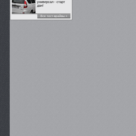
универсал - старт
дан!
Все тест-врайвы »