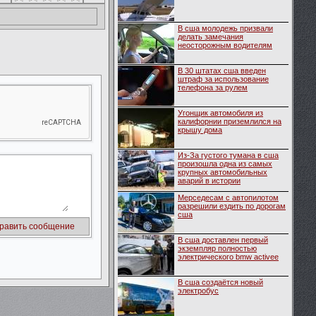
В сша молодежь призвали
делать замечания
неосторожным водителям
В 30 штатах сша введен
штраф за использование
телефона за рулем
Угонщик автомобиля из
калифорнии приземлился на
крышу дома
Из-За густого тумана в сша
произошла одна из самых
крупных автомобильных
аварий в истории
Мерседесам с автопилотом
разрешили ездить по дорогам
сша
В сша доставлен первый
экземпляр полностью
электрического bmw activee
В сша создаётся новый
электробус