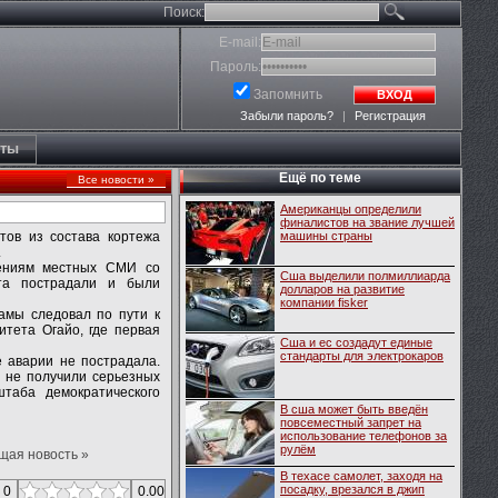
Поиск:
E-mail:
Пароль:
Запомнить
ВХОД
Забыли пароль?
|
Регистрация
кты
Ещё по теме
Все новости »
Американцы определили
финалистов на звание лучшей
тов из состава кортежа
машины страны
.
ениям местных СМИ со
Сша выделили полмиллиарда
та пострадали и были
долларов на развитие
компании fisker
амы следовал по пути к
итета Огайо, где первая
Сша и ес создадут единые
стандарты для электрокаров
 аварии не пострадала.
е не получили серьезных
штаба демократического
В сша может быть введён
повсеместный запрет на
использование телефонов за
рулём
ая новость »
В техасе самолет, заходя на
посадку, врезался в джип
 0
0.00