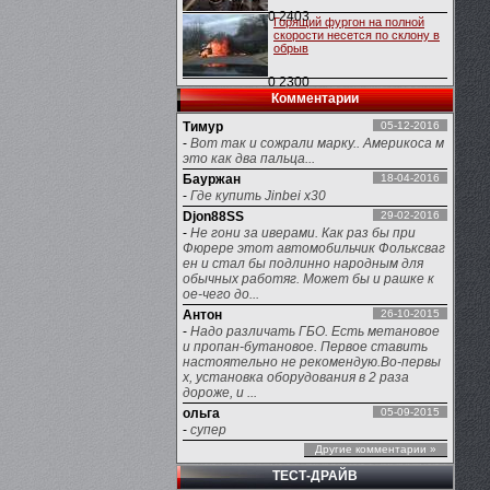
0
2403
Горящий фургон на полной
скорости несется по склону в
обрыв
0
2300
Комментарии
Тимур
05-12-2016
-
Вот так и сожрали марку.. Америкоса м
это как два пальца...
Бауржан
18-04-2016
-
Где купить Jinbei x30
Djon88SS
29-02-2016
-
Не гони за иверами. Как раз бы при
Фюрере этот автомобильчик Фольксваг
ен и стал бы подлинно народным для
обычных работяг. Может бы и рашке к
ое-чего до...
Антон
26-10-2015
-
Надо различать ГБО. Есть метановое
и пропан-бутановое. Первое ставить
настоятельно не рекомендую.Во-первы
х, установка оборудования в 2 раза
дороже, и ...
ольга
05-09-2015
-
супер
Другие комментарии »
ТЕСТ-ДРАЙВ