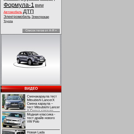
Формула-1
BMW
ДТП
Автомобиль
Электромобиль
Электрокар
Toyota
Список тегов от А-Я »
ВИДЕО
Сменакараула тест
Mitsubishi LancerX
Смена караула –
тест Mitsubishi Lancer
X Смена караула –
тест Mitsubishi Lancer
Модная классика -
X
тест-драйв нового
VW Polo
Новая Lada