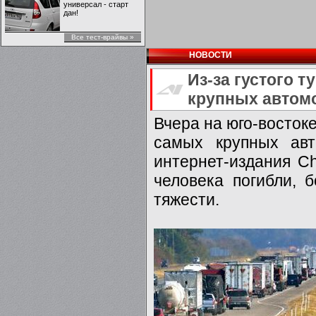
универсал - старт
дан!
Все тест-врайвы »
НОВОСТИ
Из-за густого 
крупных автом
Вчера на юго-восток
самых крупных ав
интернет-издания С
человека погибли, 
тяжести.