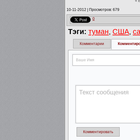
« 
10-11-2012
|
Просмотров: 679
0
Тэги:
туман
,
США
,
с
Комментарии
Комментир
Комментировать