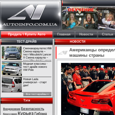
Продать \ Купить Авто
Главная
Новости
Статьи
ТЕСТ-ДРАЙВ
НОВОСТИ
СменакараулатестMitsubishiLancerX
Американцы определ
Смена караула –
машины страны
тест Mitsubishi Lancer
X Смена караула –
тест Mitsubishi Lancer
X
Модная классика -
тест-драйв нового
VW Polo
Новая Lada
универсал - старт
дан!
Все тест-врайвы »
Тэги
Безопасность
Внедорожник
Курьез
Гибрид
Кроссовер