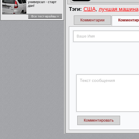
универсал - старт
дан!
Тэги:
США
,
лучшая машина
Все тест-врайвы »
Комментарии
Комментир
Комментировать