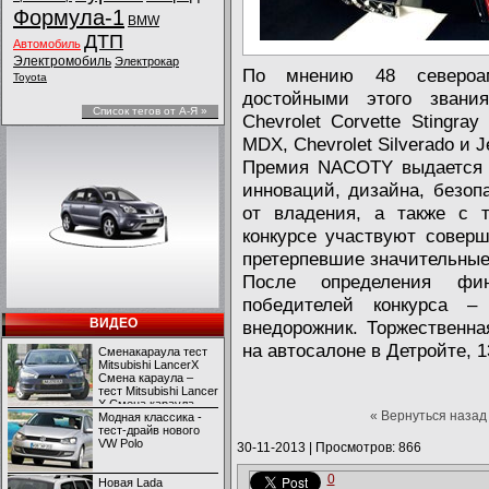
Формула-1
BMW
ДТП
Автомобиль
Электромобиль
Электрокар
По мнению 48 североаме
Toyota
достойными этого звания
Список тегов от А-Я »
Chevrolet Corvette Stingra
MDX, Chevrolet Silverado и 
Премия NACOTY выдается 
инноваций, дизайна, безоп
от владения, а также с т
конкурсе участвуют совер
претерпевшие значительные
После определения фин
победителей конкурса 
ВИДЕО
внедорожник. Торжественна
на автосалоне в Детройте, 
Сменакараула тест
Mitsubishi LancerX
Смена караула –
тест Mitsubishi Lancer
X Смена караула –
« Вернуться назад
тест Mitsubishi Lancer
Модная классика -
X
тест-драйв нового
VW Polo
30-11-2013
|
Просмотров: 866
0
Новая Lada