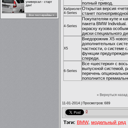
универсал - старт
полный привод.
дан!
Открытая версия «четв
Кабриолет
4-Series
станет полноприводной
Все тест-врайвы »
Покупателям купе и ка
пакета BMW Individual.
4-Series
окраску кузова особы
диски специального ди
Внедорожник X5 нового
дополнительных систем
частности, о системе 
X5
функции предупрежден
спереди.
Все «шестерки» с вос
выпускной системой, 
6-Series
перечень опциональног
пополнится премиальн
« Вернуться назад
11-01-2014
|
Просмотров: 689
0
Тэги:
BMW
,
модельный ряд