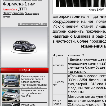
Формула-1
BMW
ДТП
Автомобиль
Фото BMW
Электромобиль
Электрокар
автопроизводителя дат
Toyota
оборудование начнет поя
Список тегов от А-Я »
Исключением станет лишь
должен сменить поколение
навигацию Business и радио
в частности, более произв
Изменения м
Модель
Что нового?
«Двойка» получит две 
лошадиные силы) и 225
2-Series
случае «в базе» будет
ВИДЕО
«автомат».
«Тройка» в кузове «х
Сменакараула тест
Mitsubishi LancerX
330d и 335d. Дизельны
Смена караула –
3-Series
сил, второй – 313 сил
тест Mitsubishi Lancer
GT
с задним, так и с пол
X Смена караула –
тест Mitsubishi Lancer
Модная классика -
с полным.
X
тест-драйв нового
Моторная гамма купе 4
VW Polo
дизельным мотором с в
Купе 4-
Series
218 лошадиных сил. По
Новая Lada