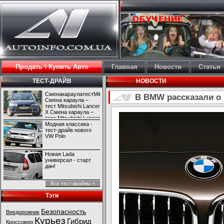
Продать \ Купить Авто
Главная
Новости
Статьи
ТЕСТ-ДРАЙВ
НОВОСТИ
СменакараулатестMitsubishiLancerX
В BMW рассказали о
Смена караула –
тест Mitsubishi Lancer
X Смена караула –
тест Mitsubishi Lancer
X
Модная классика -
тест-драйв нового
VW Polo
Новая Lada
универсал - старт
дан!
Все тест-врайвы »
Тэги
Безопасность
Внедорожник
Курьез
Гибрид
Кроссовер