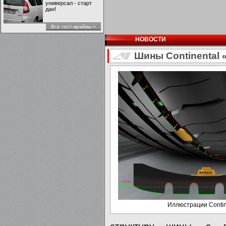
универсал - старт
дан!
Все тест-врайвы »
НОВОСТИ
Шины Continental 
Иллюстрации Contin