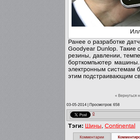
Илл
Ранее о разработке датч
Goodyear Dunlop. Такие
резины, давлении, темп
борткомпьютер машины.
электронным системам б
этим подстраивающим св
« Вернуться 
03-05-2014
|
Просмотров: 658
0
Тэги:
Шины
,
Continental
Комментарии
Комментир