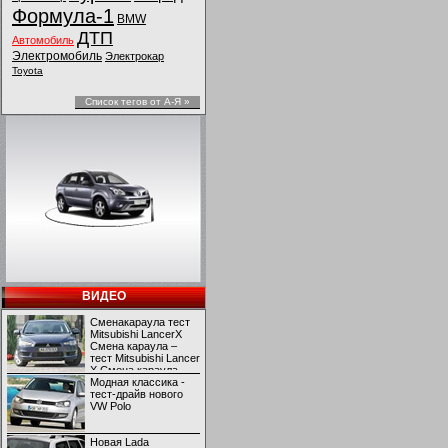
Формула-1
BMW
ДТП
Автомобиль
Электромобиль
Электрокар
Toyota
Список тегов от А-Я »
ВИДЕО
Сменакараула тест
Mitsubishi LancerX
Смена караула –
тест Mitsubishi Lancer
X Смена караула –
тест Mitsubishi Lancer
Модная классика -
X
тест-драйв нового
VW Polo
Новая Lada