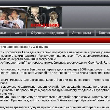
атьи
Фото
Обучение вождению
Автошколы
Конта
рии Lada опережает VW и Toyota
орят - российская Lada действительно пользуется наибольшим спросом у авт
 местного криминалитета - Volkswagen, на третьем - Toyota, свидетельству
вала венгерская полиция в воскресенье.
ске "предпочтений" венгерских автомобильных воров следуют Opel, Audi, Renau
 количество угонов в Венгрии за первые десять месяцев 2009 года сократил
было угнано 4,3 тыс. автомобилей, три четверти от этого числа составили кр
сным" месяцем для автовладельцев в Венгрии является март - именно на
гонов.
ов довольно убедительно говорит случай, происшедший, правда, не в столиц
я и угнавший не "россиянку", а дорогостоящую иномарку от одного из супермар
ой машины.
ти, угонщик не преминул похвастаться "находкой" перед своими многочисле
льства. Причем каждый раз приятели "обмывали приобретение" алкогол
ладелец врезался в одну из припаркованных на обочине автотрассы машин и 