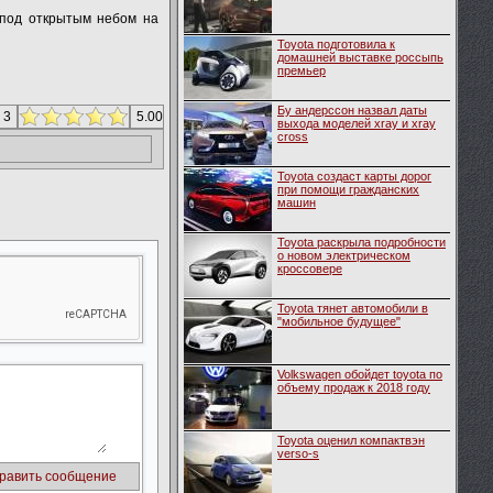
 под открытым небом на
Toyota подготовила к
домашней выставке россыпь
премьер
Бу андерссон назвал даты
 3
5.00
выхода моделей xray и xray
cross
Toyota создаст карты дорог
при помощи гражданских
машин
Toyota раскрыла подробности
о новом электрическом
кроссовере
Toyota тянет автомобили в
"мобильное будущее"
Volkswagen обойдет toyota по
объему продаж к 2018 году
Toyota оценил компактвэн
verso-s