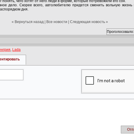
 понять, чего хотят от него люди в форме, которые потревожили его сон.
вное дело. Скорее всего, автолюбителю придется сменить вольную жизнь
аспорядком дня.
« Вернуться назад
|
Все новости
|
Следующая новость »
Проголосовало:
енгрия
,
Lada
ентировать