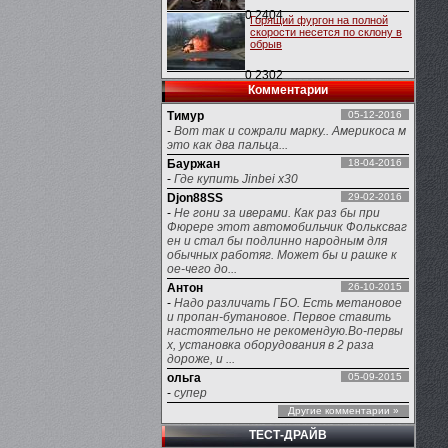
0
2404
Горящий фургон на полной
скорости несется по склону в
обрыв
0
2302
Комментарии
Тимур
05-12-2016
-
Вот так и сожрали марку.. Америкоса м
это как два пальца...
Бауржан
18-04-2016
-
Где купить Jinbei x30
Djon88SS
29-02-2016
-
Не гони за иверами. Как раз бы при
Фюрере этот автомобильчик Фольксваг
ен и стал бы подлинно народным для
обычных работяг. Может бы и рашке к
ое-чего до...
Антон
26-10-2015
-
Надо различать ГБО. Есть метановое
и пропан-бутановое. Первое ставить
настоятельно не рекомендую.Во-первы
х, установка оборудования в 2 раза
дороже, и ...
ольга
05-09-2015
-
супер
Другие комментарии »
ТЕСТ-ДРАЙВ