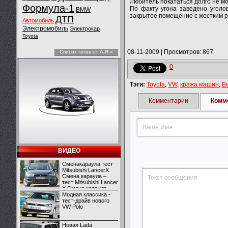
Любитель покататься долго не мог
Формула-1
По факту угона заведено уголо
BMW
закрытое помещение с жестким р
ДТП
Автомобиль
Электромобиль
Электрокар
Toyota
08-11-2009
|
Просмотров: 867
Список тегов от А-Я »
0
Тэги:
Toyota
,
VW
,
кража машин
,
В
Комментарии
Комм
ВИДЕО
Сменакараула тест
Mitsubishi LancerX
Смена караула –
тест Mitsubishi Lancer
X Смена караула –
тест Mitsubishi Lancer
Модная классика -
X
тест-драйв нового
VW Polo
Новая Lada