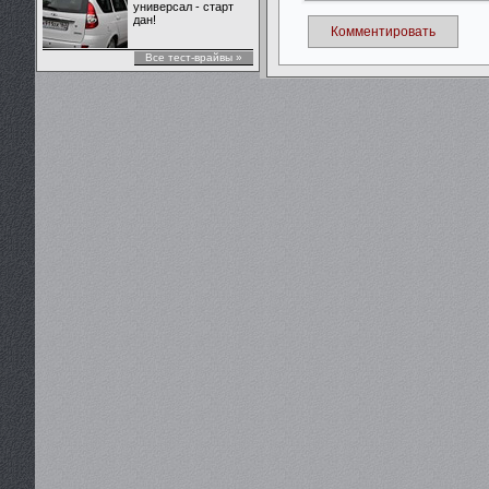
универсал - старт
дан!
Комментировать
Все тест-врайвы »