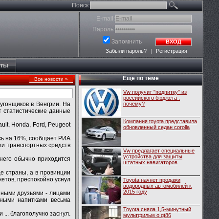
Поиск:
E-mail:
Пароль:
Запомнить
ВХОД
Забыли пароль?
|
Регистрация
кты
Ещё по теме
Все новости »
Vw получит "подпитку" из
российского бюджета .
оугонщиков в Венгрии. На
почему?
ют статистические данные
Компания toyota представила
lt, Honda, Ford, Peugeot
обновленный седан corolla
ось на 16%, сообщает РИА
ажи транспортных средств
Vw предлагает специальные
устройства для защиты
 него обычно приходится
штатных навигаторов
е страны, а в провинции
кетов, преспокойно уснул
Toyota начнет продажи
водородных автомобилей к
2015 году
нными друзьями - лицами
ьными напитками весьма
Toyota сняла 1,5-минутный
... благополучно заснул.
мультфильм о gt86