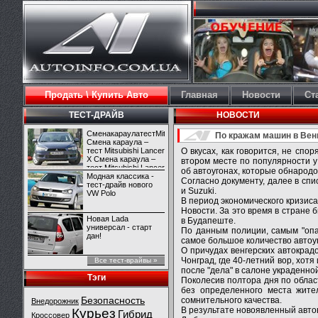
Продать \ Купить Авто
Главная
Новости
Ст
ТЕСТ-ДРАЙВ
НОВОСТИ
СменакараулатестMitsubishiLancerX
По кражам машин в Венг
Смена караула –
тест Mitsubishi Lancer
О вкусах, как говорится, не сп
X Смена караула –
втором месте по популярности у
тест Mitsubishi Lancer
об автоугонах, которые обнародо
X
Модная классика -
Согласно документу, далее в спи
тест-драйв нового
и Suzuki.
VW Polo
В период экономического кризиса
Новости. За это время в стране 
Новая Lada
в Будапеште.
универсал - старт
По данным полиции, самым "опа
дан!
самое большое количество автоу
О причудах венгерских автокрад
Чонград, где 40-летний вор, хот
Все тест-врайвы »
после "дела" в салоне украденн
Тэги
Поколесив полтора дня по облас
без определенного места жите
Безопасность
сомнительного качества.
Внедорожник
В результате новоявленный автов
Курьез
Гибрид
Кроссовер