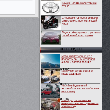
Toyota - опять масштабный
отзыв
Специалисты toyota создали
автомобиль, распознающий
лица
Toyota обнародовал стратегию
своей новой платформы
НОВОЕ ВИДЕО
Мотоциклист спрыгнул в
пропасть со 135-метровой
скалы и поехал дальше
0
1996
Как мужик toyota supra от
града защищал
0
2372
Как самый дешевый
автомобиль пытался обогнать
велосипед
0
2187
Что будет, если вместо
моторного масла в двигатель
залить колу