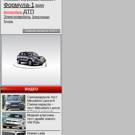
Формула-1
BMW
ДТП
Автомобиль
Электромобиль
Электрокар
Toyota
Список тегов от А-Я »
ВИДЕО
Сменакараула тест
Mitsubishi LancerX
Смена караула –
тест Mitsubishi Lancer
X Смена караула –
тест Mitsubishi Lancer
Модная классика -
X
тест-драйв нового
VW Polo
Новая Lada