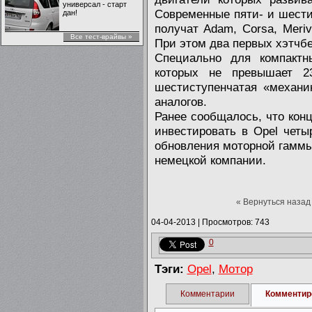
универсал - старт
Современные пяти- и шест
дан!
получат Adam, Corsa, Meriva,
Все тест-врайвы »
При этом два первых хэтчб
Специально для компактн
которых не превышает 2
шестиступенчатая «механик
аналогов.
Ранее сообщалось, что конц
инвестировать в Opel чет
обновления моторной гаммы
немецкой компании.
« Вернуться назад
04-04-2013
|
Просмотров: 743
0
Тэги:
Opel
,
Мотор
Комментарии
Комментир