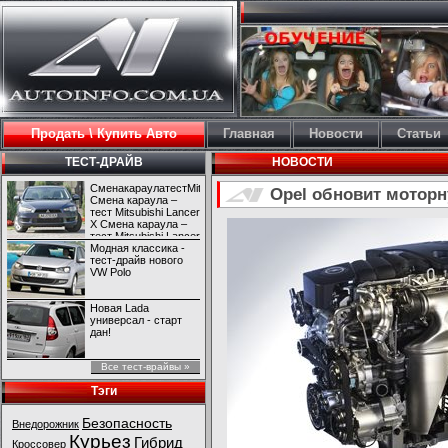
Продать \ Купить Авто
Главная
Новости
Статьи
ТЕСТ-ДРАЙВ
НОВОСТИ
СменакараулатестMitsubishiLancerX
Opel обновит моторн
Смена караула –
тест Mitsubishi Lancer
X Смена караула –
тест Mitsubishi Lancer
X
Модная классика -
тест-драйв нового
VW Polo
Новая Lada
универсал - старт
дан!
Все тест-врайвы »
Тэги
Безопасность
Внедорожник
Курьез
Гибрид
Кроссовер