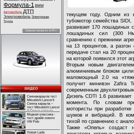
Формула-1
BMW
ДТП
Автомобиль
текущем году. Одним из н
Электромобиль
Электрокар
тубомотор семейства SIDI,
Toyota
развивает 170 лошадиных с
Список тегов от А-Я »
лошадиных сил (300 Нм
сравнению с прежними агре
на 13 процентов, а разгон
передаче стал на 20 проце
на которой появился этот аг
Вторым новым двигателем
алюминиевым блоком цилин
маломощный 2.0 на «тяж
получит минивэн Zafira T
ВИДЕО
современным двухлитровым 
Дизель CDTI 1.6 развивает
Сменакараула тест
Mitsubishi LancerX
момента. По словам пре
Смена караула –
тест Mitsubishi Lancer
мотористы при разработке
X Смена караула –
шумов и вибраций. В ком
тест Mitsubishi Lancer
Модная классика -
X
тест-драйв нового
тихой по сравнению с анало
VW Polo
Также «Опель» создаст 
Новая Lada
двигатели которых развив