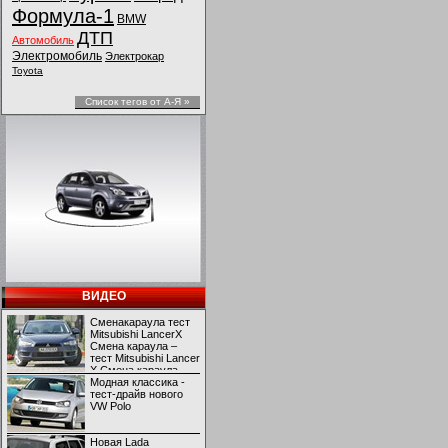
Формула-1
BMW
ДТП
Автомобиль
Электромобиль
Электрокар
Toyota
Список тегов от А-Я »
ВИДЕО
Сменакараула тест
Mitsubishi LancerX
Смена караула –
тест Mitsubishi Lancer
X Смена караула –
тест Mitsubishi Lancer
Модная классика -
X
тест-драйв нового
VW Polo
Новая Lada