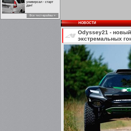
универсал - старт
дан!
Все тест-врайвы »
НОВОСТИ
Odyssey21 - новы
экстремальных го