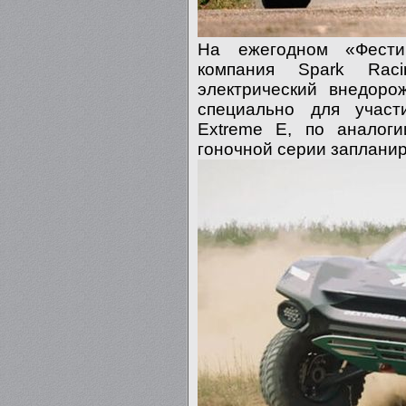
На ежегодном «Фести
компания Spark Raci
электрический внедоро
специально для участ
Extreme E, по аналог
гоночной серии запланир