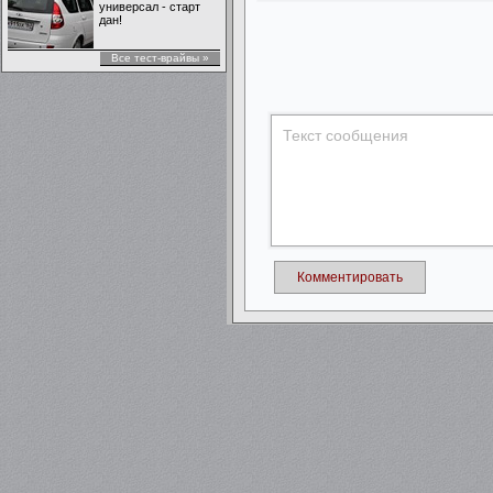
универсал - старт
дан!
Все тест-врайвы »
Комментировать