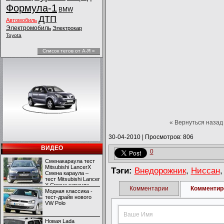
Формула-1
BMW
ДТП
Автомобиль
Электромобиль
Электрокар
Toyota
Список тегов от А-Я »
« Вернуться назад
30-04-2010
|
Просмотров: 806
ВИДЕО
0
Сменакараула тест
Mitsubishi LancerX
Тэги:
Внедорожник
,
Ниссан
Смена караула –
тест Mitsubishi Lancer
X Смена караула –
Комментарии
Комментир
тест Mitsubishi Lancer
Модная классика -
X
тест-драйв нового
VW Polo
Новая Lada