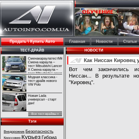
Продать \ Купить Авто
Главная
Новости
Статьи
ТЕСТ-ДРАЙВ
НОВОСТИ
СменакараулатестMitsubishiLancerX
Как Ниссан Кировец 
Смена караула –
тест Mitsubishi Lancer
Вот чем закончились ис
X Смена караула –
тест Mitsubishi Lancer
Ниссан... В результате 
X
Модная классика -
тест-драйв нового
"Кировец".
VW Polo
Новая Lada
универсал - старт
дан!
Все тест-врайвы »
Тэги
Безопасность
Внедорожник
Курьез
Гибрид
Кроссовер