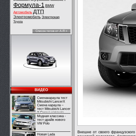
Формула-1
BMW
ДТП
Автомобиль
Электромобиль
Электрокар
Toyota
Список тегов от А-Я »
ВИДЕО
Сменакараула тест
Mitsubishi LancerX
Смена караула –
тест Mitsubishi Lancer
X Смена караула –
тест Mitsubishi Lancer
Модная классика -
X
тест-драйв нового
VW Polo
Внешне от своего французского
Новая Lada