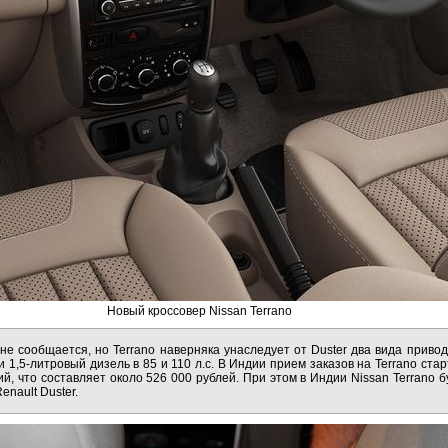
Новый кроссовер Nissan Terrano
 не сообщается, но Terrano наверняка унаследует от Duster два вида приво
и 1,5-литровый дизель в 85 и 110 л.с. В Индии прием заказов на Terrano ста
й, что составляет около 526 000 рублей. При этом в Индии Nissan Terrano 
nault Duster.