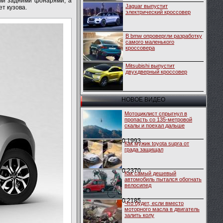
ми задними фонарями, а
Jaguar выпустит
т кузова.
электрический кроссовер
В bmw опровергли разработку
самого маленького
кроссовера
Mitsubishi выпустит
двухдверный кроссовер
НОВОЕ ВИДЕО
Мотоциклист спрыгнул в
пропасть со 135-метровой
скалы и поехал дальше
0
1993
Как мужик toyota supra от
града защищал
0
2370
Как самый дешевый
автомобиль пытался обогнать
велосипед
0
2185
Что будет, если вместо
моторного масла в двигатель
залить колу