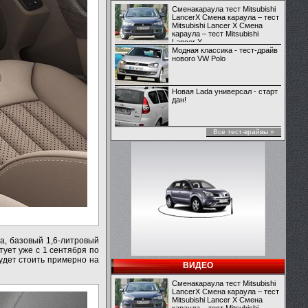
Сменакараула тест Mitsubishi
LancerX Смена караула – тест
Mitsubishi Lancer X Смена
караула – тест Mitsubishi
Lancer X
Модная классика - тест-драйв
нового VW Polo
Новая Lada универсал - старт
дан!
Все тест-врайвы »
да, базовый 1,6-литровый
ртует уже с 1 сентября по
будет стоить примерно на
ВИДЕО
Сменакараула тест Mitsubishi
LancerX Смена караула – тест
Mitsubishi Lancer X Смена