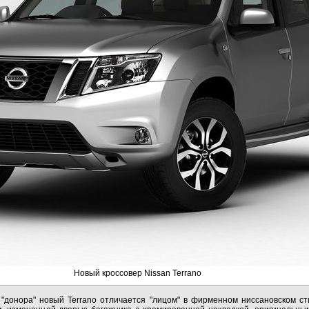
Новый кроссовер Nissan Terrano
 "донора" новый Terrano отличается "лицом" в фирменном ниссановском с