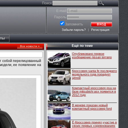
Поиск:
E-mail:
Пароль:
Запомнить
ВХОД
Забыли пароль?
|
Регистрация
кты
Ещё по теме
Все новости »
Опубликовано первое
изображение nissan terrano
ет собой перелицованный
 модели, ее появление на
Кроссовер santa fe последнего
модельного года порадует
ценой
Компактный кроссовер psa на
базе mitsubishi asx появится в
2012 году
В женеве показан новый
компактный кроссовер ford
Ё-Кроссовер принял участие в
своих первых соревнованиях