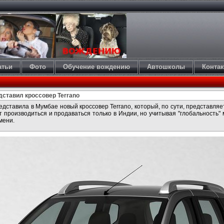
атьи
Фото
Обучение вождению
Автошколы
Конта
дставил кроссовер Terrano
дставила в Мумбае новый кроссовер Terrano, который, по сути, представля
дет производиться и продаваться только в Индии, но учитывая "глобальность"
мени.