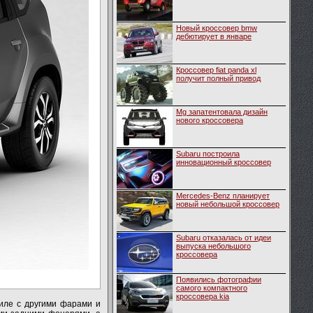
Новый кроссовер bmw
дебютирует в январе
Кроссовер fiat panda xl
получит полный привод
Mg запатентовала дизайн
нового кроссовера
Subaru построила
инновационный кроссовер
Mercedes-Benz планирует
новый небольшой кроссовер
Subaru отказалась от идеи
выпуска небольшого
кроссовера
Появились фотографии
самого компактного
кроссовера kia
тиле с другими фарами и