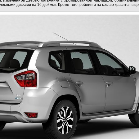
, измененной дверью багажника с хромированной накладкой, оригинальны
есными дисками на 16 дюймов. Кроме того, рейлинги на крыше красятся в цве