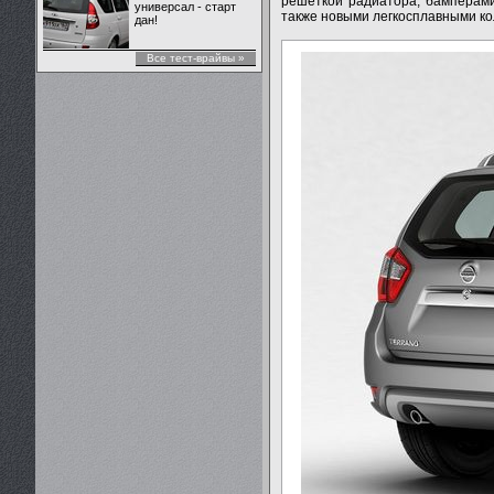
решеткой радиатора, бамперами
универсал - старт
также новыми легкосплавными кол
дан!
Все тест-врайвы »