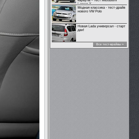
караула – тест Mitsubishi
Lancer X
Модная классика - тест-драйв
нового VW Polo
Новая Lada универсал - старт
дан!
Все тест-врайвы »