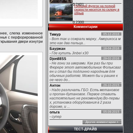
0
2401
Горящий фургон на полной
скорости несется по склону в
обрыв
0
2300
Комментарии
ннее, слегка измененное
Тимур
05-12-2016
денья с перфорированной
-
Вот так и сожрали марку.. Америкоса м
открывания двери изнутри
это как два пальца...
Бауржан
18-04-2016
-
Где купить Jinbei x30
Djon88SS
29-02-2016
-
Не гони за иверами. Как раз бы при
Фюрере этот автомобильчик Фольксваг
ен и стал бы подлинно народным для
обычных работяг. Может бы и рашке к
ое-чего до...
Антон
26-10-2015
-
Надо различать ГБО. Есть метановое
и пропан-бутановое. Первое ставить
настоятельно не рекомендую.Во-первы
х, установка оборудования в 2 раза
дороже, и ...
ольга
05-09-2015
-
супер
Другие комментарии »
ТЕСТ-ДРАЙВ