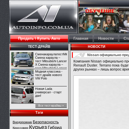
Продать \ Купить Авто
Главная
Новости
Ст
ТЕСТ-ДРАЙВ
НОВОСТИ
СменакараулатестMitsubishiLancerX
Nissan официально пре
Смена караула –
тест Mitsubishi Lancer
Компания Nissan официально пре
X Смена караула –
Renault Duster. Terrano пока бу
тест Mitsubishi Lancer
других рынках – лишь вопрос вре
X
Модная классика -
тест-драйв нового
VW Polo
Новая Lada
универсал - старт
дан!
Все тест-врайвы »
Тэги
Безопасность
Внедорожник
Курьез
Гибрид
Кроссовер